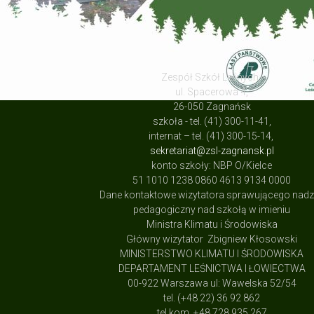
Zespół Szkół Leśnych,
ul. Spacerowa 4,
26-050 Zagnańsk
szkoła - tel. (41) 300-11-41,
internat – tel. (41) 300-15-14,
sekretariat@zsl-zagnansk.pl
konto szkoły: NBP O/Kielce
51 1010 1238 0860 4613 9134 0000
Dane kontaktowe wizytatora sprawującego nad
pedagogiczny nad szkołą w imieniu
Ministra Klimatu i Środowiska
Główny wizytator Zbigniew Kłosowski
MINISTERSTWO KLIMATU I ŚRODOWISKA
DEPARTAMENT LEŚNICTWA I ŁOWIECTWA
00-922 Warszawa ul: Wawelska 52/54
tel. (+48 22) 36 92 862
tel.kom. +48 728 935 267