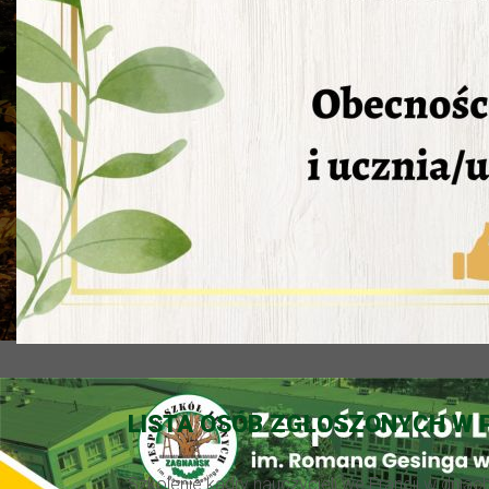
LISTA OSÓB ZGŁOSZONYCH W 
Szkolenie kadry nauczycieli we Francji w dniac