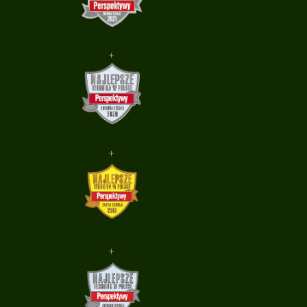
+
+
+