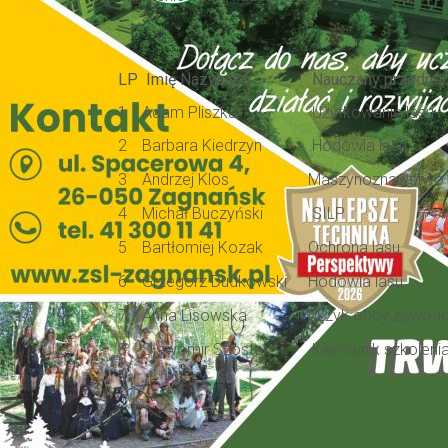
LP
Imię Nazwisko
Nauczany przedmi
1
Adam Pliszka
Użytkowanie lasu
2
Barbara Kiedrzyn
Hodowla lasu
3
Andrzej Klos
Maszynoznawstwo 
4
Michał Buczyński
SILP
5
Bartłomiej Kozak
Ochrona lasu
6
Grzegorz Dudkowski
Hodowla lasu
7
Anna Lisowska
Język obcy zawod
8
Sławomir Szostek
Kierownik szkoleni