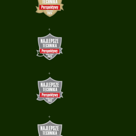
+
+
+