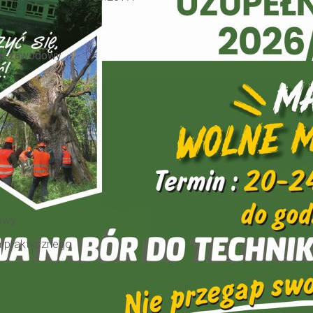
ot zawodowy
leśne
owy
a praktycznego