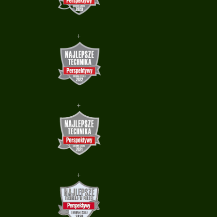
+
+
+