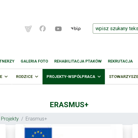
TNERZY
GALERIA FOTO
REHABILITACJA PTAKÓW
REKRUTACJA
E
RODZICE
PROJEKTY-WSPÓŁPRACA
STOWARZYSZEN
ERASMUS+
Projekty
Erasmus+