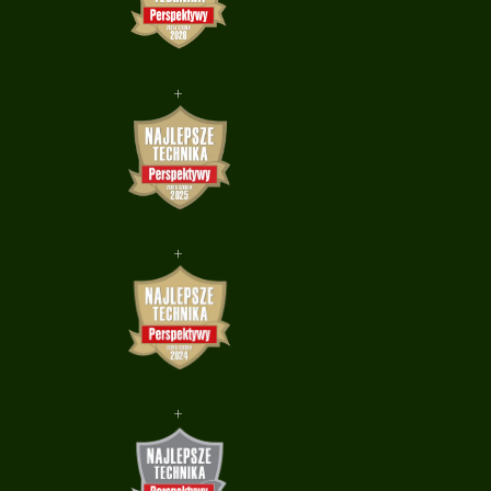
+
+
+