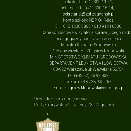
szkoła - tel. (41) 300-11-41,
internat – tel. (41) 300-15-14,
sekretariat@zsl-zagnansk.pl
konto szkoły: NBP O/Kielce
51 1010 1238 0860 4613 9134 0000
Dane kontaktowe wizytatora sprawującego nad
pedagogiczny nad szkołą w imieniu
Ministra Klimatu i Środowiska
Główny wizytator Zbigniew Kłosowski
MINISTERSTWO KLIMATU I ŚRODOWISKA
DEPARTAMENT LEŚNICTWA I ŁOWIECTWA
00-922 Warszawa ul: Wawelska 52/54
tel. (+48 22) 36 92 862
tel.kom. +48 728 935 267
email:
zbigniew.klosowski@mos.gov.pl
Oświadczenie o dostępności
Polityka prywatności witryny ZSL Zagnańsk
+