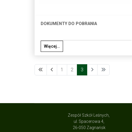
DOKUMENTY DO POBRANIA
Więcej…
1
2
3
Zespół Szkół Leśnych,
ul. Spacerowa 4,
26-050 Zagnańsk