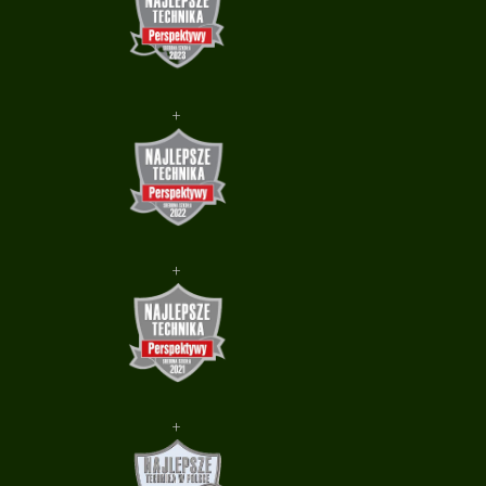
+
+
+