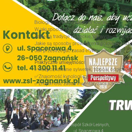
Czego się nauczysz?
Biologii gatunków zwierzyny łownej.
W jaki sposób prowadzi się gospodarkę łowiec
Jakie są tradycje łowieckie, jak wygląda kultura
Jakie są sposoby prowadzenia polowań oraz 
Jak przestrzegać zasad etyki łowieckiej.
Praktyczne umiejętności:
✅Rozpoznawanie sylwetek, tropów, odgłosów i 
✅Znajomość kynologii myśliwskiej (psy myśliws
✅Znajomość zasad inwentaryzacji szkód wyrz
Zespół Szkół Leśnych,
ul. Spacerowa 4,