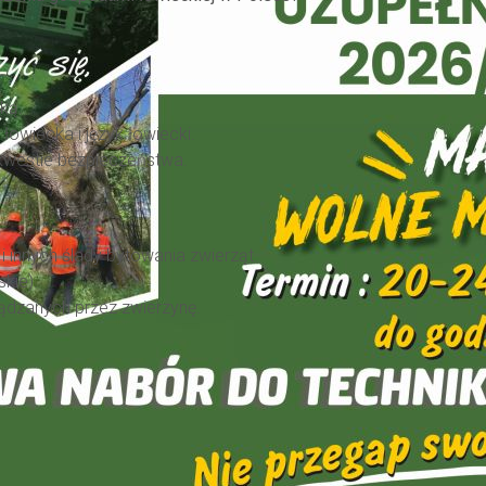
ką.
 łowiecka i język łowiecki.
kwestie bezpieczeństwa.
innych ślady bytowania zwierząt.
kie).
ądzanych przez zwierzynę.