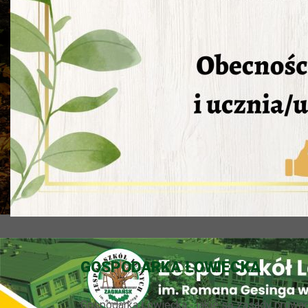
GOSPODARKA ŁOWIECKA
Gospodarka Łowiecka - jakie są zasady prowad