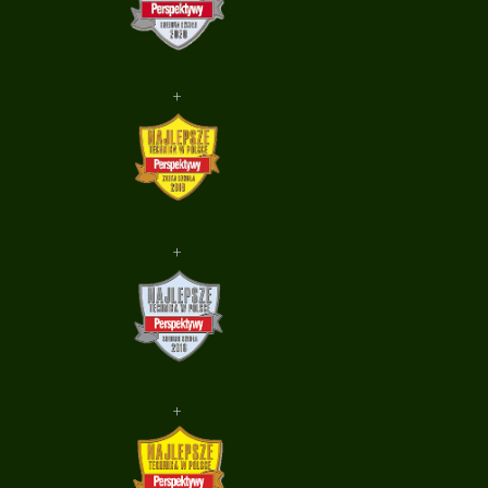
+
+
+