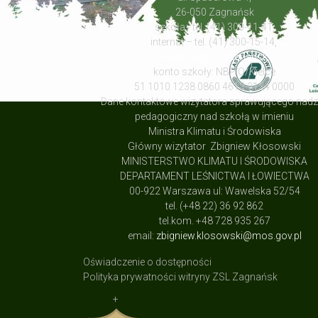
26-050 Zagnańsk
szkoła - tel. (41) 300-11-41,
internat – tel. (41) 300-15-14,
sekretariat@zsl-zagnansk.pl
konto szkoły: NBP O/Kielce
51 1010 1238 0860 4613 9134 0000
Dane kontaktowe wizytatora sprawującego nad
pedagogiczny nad szkołą w imieniu
Ministra Klimatu i Środowiska
Główny wizytator Zbigniew Kłosowski
MINISTERSTWO KLIMATU I ŚRODOWISKA
DEPARTAMENT LEŚNICTWA I ŁOWIECTWA
00-922 Warszawa ul: Wawelska 52/54
tel. (+48 22) 36 92 862
tel.kom. +48 728 935 267
email:
zbigniew.klosowski@mos.gov.pl
Oświadczenie o dostępności
Polityka prywatności witryny ZSL Zagnańsk
+