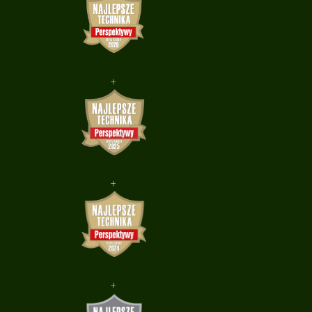
+
+
+