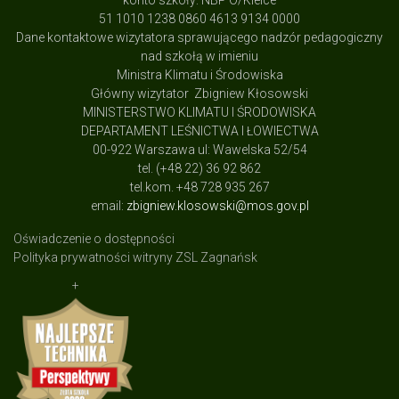
konto szkoły: NBP O/Kielce
51 1010 1238 0860 4613 9134 0000
Dane kontaktowe wizytatora sprawującego nadzór pedagogiczny
nad szkołą w imieniu
Ministra Klimatu i Środowiska
Główny wizytator Zbigniew Kłosowski
MINISTERSTWO KLIMATU I ŚRODOWISKA
DEPARTAMENT LEŚNICTWA I ŁOWIECTWA
00-922 Warszawa ul: Wawelska 52/54
tel. (+48 22) 36 92 862
tel.kom. +48 728 935 267
email:
zbigniew.klosowski@mos.gov.pl
Oświadczenie o dostępności
Polityka prywatności witryny ZSL Zagnańsk
+