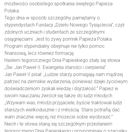
możliwości osobistego spotkania świętego Papieża
Polaka.
Tego dnia w sposób szczególny pamiętamy o
stypendystach Fundacji „Dzieło Nowego Tysiąclecia”, czyli
zdolnych uczniach i studentach ze szczególnymi
osiągnięciami. Jest to żywy pomnik Papieża Polaka.
Program stypendialny obejmuje nie tylko pomoc
finansową, lecz również formację.
Hasłem tegorocznego Dnia Papieskiego stały się słowa
,,Św. Jan Paweł II. Ewangelia starości i cierpienia”.
Jan Paweł II pisał: ,,Ludzie starzy pomagają nam mądrzej
patrzeć na ziemskie wydarzenia, ponieważ dzięki życiowym
doświadczeniom zyskali wiedzę i dojrzałość.” Papież w
swoim nauczaniu zwrócił się także do ludzi młodych :
,,Wzywam was, młodzi przyjaciele, byście traktowali ludzi
starszych wielkodusznie i z miłością. Starsi potrafią dać
wam znacznie więcej, niż możecie sobie wyobrazić.”
Niech i te słowa staną się szczególnym przesłaniem
tegorocznego Dnia Papieskiego i przypominają o szacunku