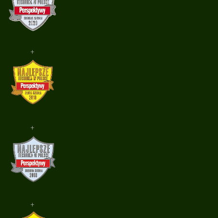
+
+
+