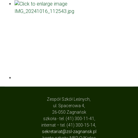
Zespół Szkół Leśnych,
ul. Spacerowa 4,
26-050 Zagnańsk
szkoła - tel. (41) 300-11-41,
internat – tel. (41) 300-15-14,
sekretariat@zsl-zagnansk.pl