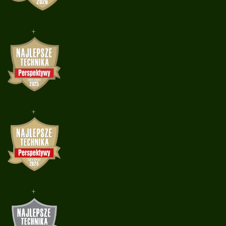
+
+
+