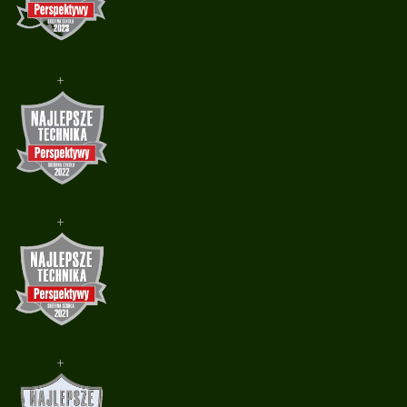
+
+
+