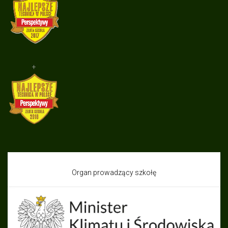
+
Organ prowadzący szkołę