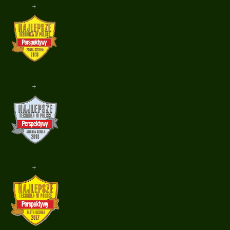
+
+
+