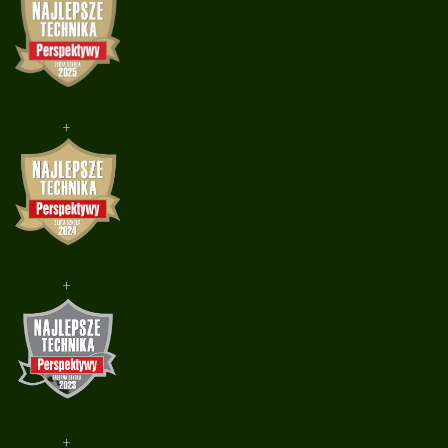
+
+
+