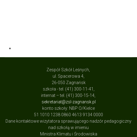
Zespół Szkół Leśnych,
ul. Spacerowa 4,
26-050 Zagnańsk
szkoła - tel. (41) 300-11-41,
internat – tel. (41) 300-15-14,
sekretariat@zsl-zagnansk.pl
konto szkoły: NBP O/Kielce
51 1010 1238 0860 4613 9134 0000
Dane kontaktowe wizytatora sprawującego nadzór pedagogiczny
nad szkołą w imieniu
Ministra Klimatu i Środowiska