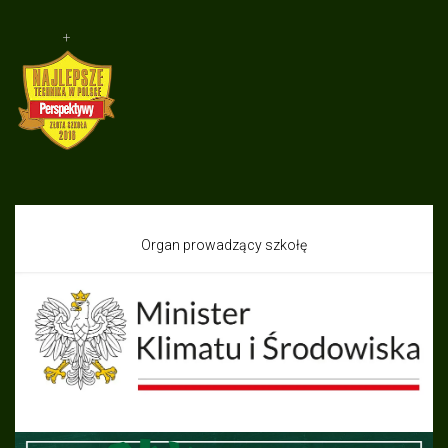
+
Organ prowadzący szkołę