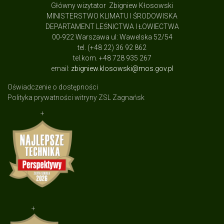
Główny wizytator Zbigniew Kłosowski
MINISTERSTWO KLIMATU I ŚRODOWISKA
DEPARTAMENT LEŚNICTWA I ŁOWIECTWA
00-922 Warszawa ul: Wawelska 52/54
tel. (+48 22) 36 92 862
tel.kom. +48 728 935 267
email:
zbigniew.klosowski@mos.gov.pl
Oświadczenie o dostępności
Polityka prywatności witryny ZSL Zagnańsk
+
+