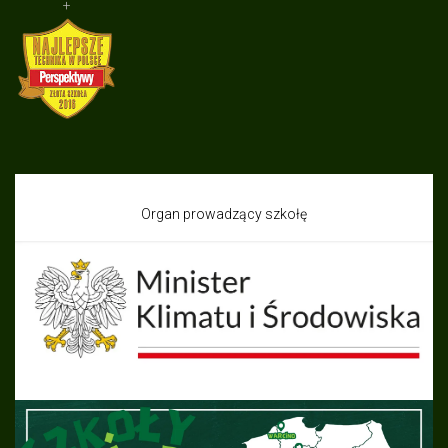
+
Organ prowadzący szkołę