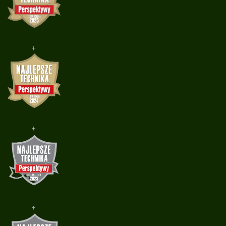
+
+
+