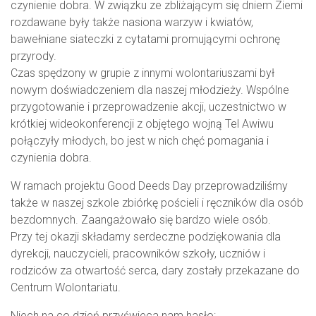
czynienie dobra. W związku ze zbliżającym się dniem Ziemi
rozdawane były także nasiona warzyw i kwiatów,
bawełniane siateczki z cytatami promującymi ochronę
przyrody.
Czas spędzony w grupie z innymi wolontariuszami był
nowym doświadczeniem dla naszej młodzieży. Wspólne
przygotowanie i przeprowadzenie akcji, uczestnictwo w
krótkiej wideokonferencji z objętego wojną Tel Awiwu
połączyły młodych, bo jest w nich chęć pomagania i
czynienia dobra.
W ramach projektu Good Deeds Day przeprowadziliśmy
także w naszej szkole zbiórkę pościeli i ręczników dla osób
bezdomnych. Zaangażowało się bardzo wiele osób.
Przy tej okazji składamy serdeczne podziękowania dla
dyrekcji, nauczycieli, pracowników szkoły, uczniów i
rodziców za otwartość serca, dary zostały przekazane do
Centrum Wolontariatu.
Niech na co dzień przyświeca nam hasło: