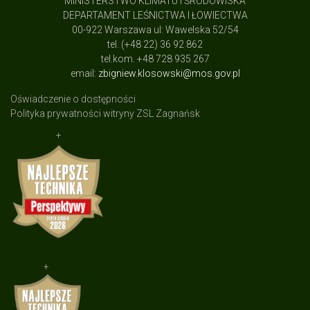
MINISTERSTWO KLIMATU I ŚRODOWISKA
DEPARTAMENT LEŚNICTWA I ŁOWIECTWA
00-922 Warszawa ul: Wawelska 52/54
tel. (+48 22) 36 92 862
tel.kom. +48 728 935 267
email:
zbigniew.klosowski@mos.gov.pl
Oświadczenie o dostępności
Polityka prywatności witryny ZSL Zagnańsk
+
+