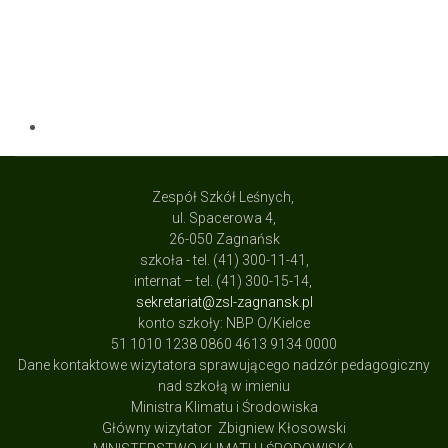
Zespół Szkół Leśnych,
ul. Spacerowa 4,
26-050 Zagnańsk
szkoła - tel. (41) 300-11-41,
internat – tel. (41) 300-15-14,
sekretariat@zsl-zagnansk.pl
konto szkoły: NBP O/Kielce
51 1010 1238 0860 4613 9134 0000
Dane kontaktowe wizytatora sprawującego nadzór pedagogiczny
nad szkołą w imieniu
Ministra Klimatu i Środowiska
Główny wizytator Zbigniew Kłosowski