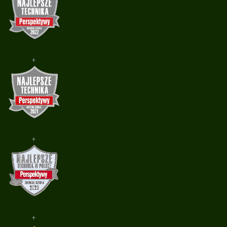
+
+
+