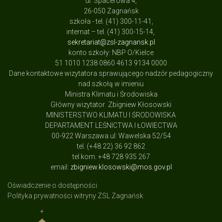
ul. Spacerowa 4,
26-050 Zagnańsk
szkoła - tel. (41) 300-11-41,
internat – tel. (41) 300-15-14,
sekretariat@zsl-zagnansk.pl
konto szkoły: NBP O/Kielce
51 1010 1238 0860 4613 9134 0000
Dane kontaktowe wizytatora sprawującego nadzór pedagogiczny
nad szkołą w imieniu
Ministra Klimatu i Środowiska
Główny wizytator Zbigniew Kłosowski
MINISTERSTWO KLIMATU I ŚRODOWISKA
DEPARTAMENT LEŚNICTWA I ŁOWIECTWA
00-922 Warszawa ul: Wawelska 52/54
tel. (+48 22) 36 92 862
tel.kom. +48 728 935 267
email:
zbigniew.klosowski@mos.gov.pl
Oświadczenie o dostępności
Polityka prywatności witryny ZSL Zagnańsk
+