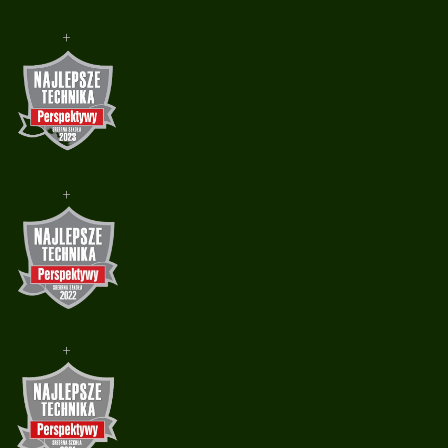
+
+
+