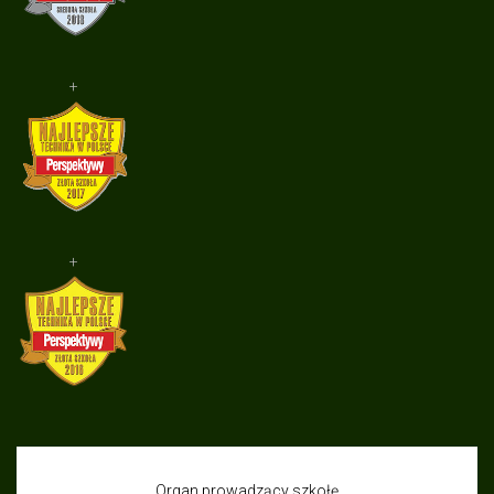
+
+
Organ prowadzący szkołę