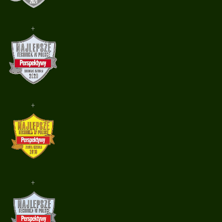
+
+
+