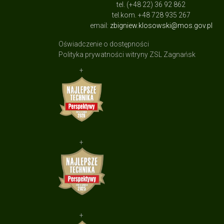
tel. (+48 22) 36 92 862
tel.kom. +48 728 935 267
email:
zbigniew.klosowski@mos.gov.pl
Oświadczenie o dostępności
Polityka prywatności witryny ZSL Zagnańsk
+
+
+