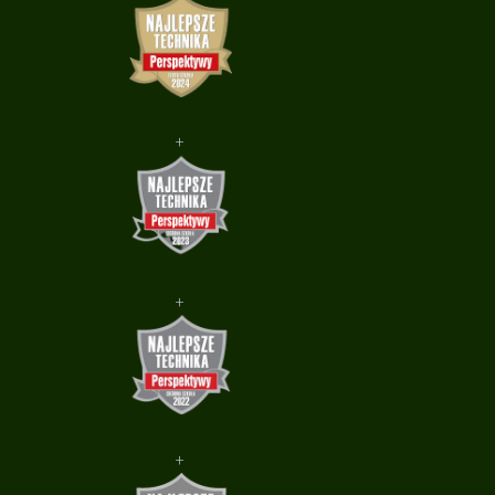
+
+
+