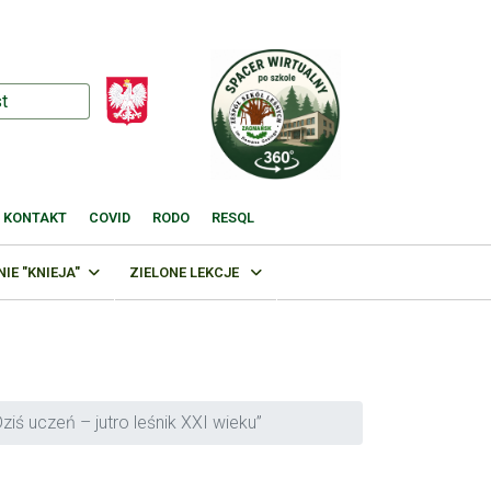
KONTAKT
COVID
RODO
RESQL
E "KNIEJA"
ZIELONE LEKCJE
ś uczeń – jutro leśnik XXI wieku”