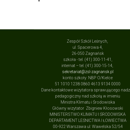
Zespół Szkół Leśnych,
ul. Spacerowa 4,
26-050 Zagnańsk
szkoła - tel. (41) 300-11-41,
internat – tel. (41) 300-15-14,
sekretariat@zsl-zagnansk.pl
konto szkoły: NBP O/Kielce
51 1010 1238 0860 4613 9134 0000
Dane kontaktowe wizytatora sprawującego nad
pedagogiczny nad szkołą w imieniu
Ministra Klimatu i Środowiska
Główny wizytator Zbigniew Kłosowski
MINISTERSTWO KLIMATU I ŚRODOWISKA
DEPARTAMENT LEŚNICTWA I ŁOWIECTWA
00-922 Warszawa ul: Wawelska 52/54