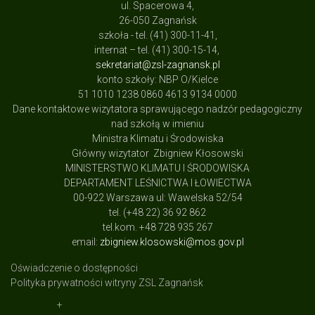
ul. Spacerowa 4,
26-050 Zagnańsk
szkoła - tel. (41) 300-11-41,
internat – tel. (41) 300-15-14,
sekretariat@zsl-zagnansk.pl
konto szkoły: NBP O/Kielce
51 1010 1238 0860 4613 9134 0000
Dane kontaktowe wizytatora sprawującego nadzór pedagogiczny
nad szkołą w imieniu
Ministra Klimatu i Środowiska
Główny wizytator Zbigniew Kłosowski
MINISTERSTWO KLIMATU I ŚRODOWISKA
DEPARTAMENT LEŚNICTWA I ŁOWIECTWA
00-922 Warszawa ul: Wawelska 52/54
tel. (+48 22) 36 92 862
tel.kom. +48 728 935 267
email:
zbigniew.klosowski@mos.gov.pl
Oświadczenie o dostępności
Polityka prywatności witryny ZSL Zagnańsk
+