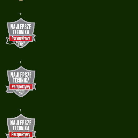
+
+
+