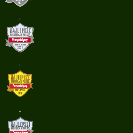
+
+
+