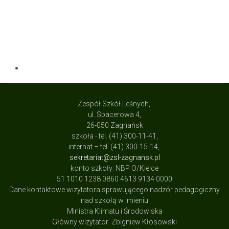
Zespół Szkół Leśnych,
ul. Spacerowa 4,
26-050 Zagnańsk
szkoła - tel. (41) 300-11-41,
internat – tel. (41) 300-15-14,
sekretariat@zsl-zagnansk.pl
konto szkoły: NBP O/Kielce
51 1010 1238 0860 4613 9134 0000
Dane kontaktowe wizytatora sprawującego nadzór pedagogiczny
nad szkołą w imieniu
Ministra Klimatu i Środowiska
Główny wizytator Zbigniew Kłosowski