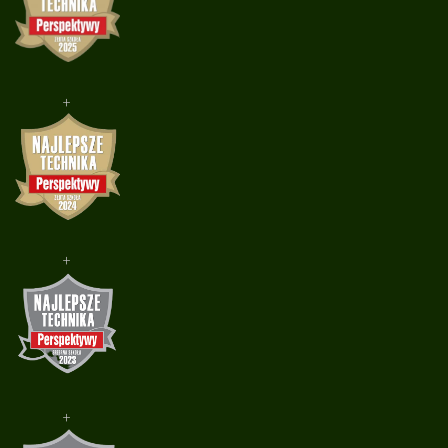
+
+
+