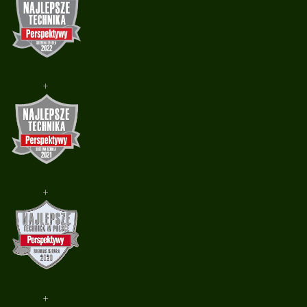
+
+
+