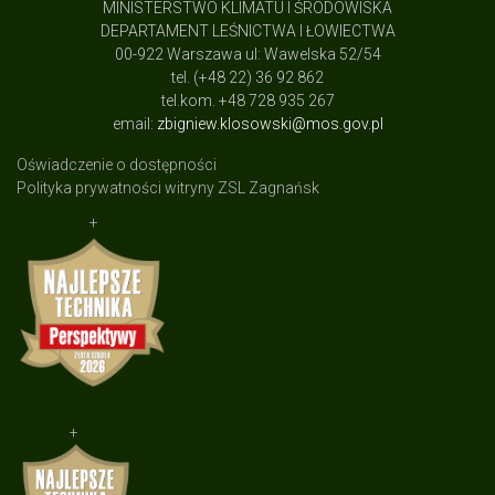
MINISTERSTWO KLIMATU I ŚRODOWISKA
DEPARTAMENT LEŚNICTWA I ŁOWIECTWA
00-922 Warszawa ul: Wawelska 52/54
tel. (+48 22) 36 92 862
tel.kom. +48 728 935 267
email:
zbigniew.klosowski@mos.gov.pl
Oświadczenie o dostępności
Polityka prywatności witryny ZSL Zagnańsk
+
+