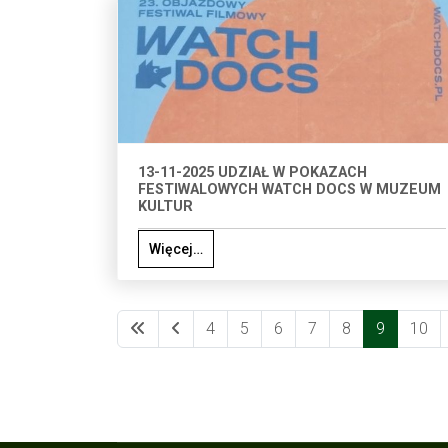
13-11-2025 UDZIAŁ W POKAZACH
FESTIWALOWYCH WATCH DOCS W MUZEUM
KULTUR
Więcej…
4
5
6
7
8
9
10