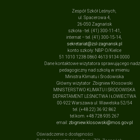
Zespół Szkół Leśnych,
ul. Spacerowa 4,
26-050 Zagnańsk
szkoła - tel. (41) 300-11-41,
internat – tel. (41) 300-15-14,
sekretariat@zsl-zagnansk.pl
konto szkoły: NBP O/Kielce
51 1010 1238 0860 4613 9134 0000
Dane kontaktowe wizytatora sprawującego nad
pedagogiczny nad szkołą w imieniu
Ministra Klimatu i Środowiska
Główny wizytator Zbigniew Kłosowski
MINISTERSTWO KLIMATU I ŚRODOWISKA
DEPARTAMENT LEŚNICTWA I ŁOWIECTWA
00-922 Warszawa ul: Wawelska 52/54
tel. (+48 22) 36 92 862
tel.kom. +48 728 935 267
email:
zbigniew.klosowski@mos.gov.pl
Oświadczenie o dostępności