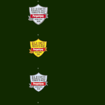
+
+
+
+