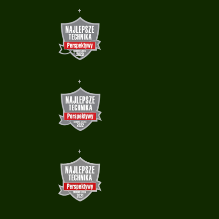
+
+
+