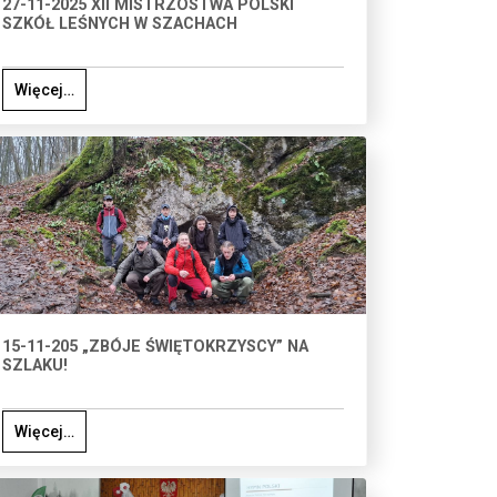
27-11-2025 XII MISTRZOSTWA POLSKI
SZKÓŁ LEŚNYCH W SZACHACH
Więcej…
15-11-205 „ZBÓJE ŚWIĘTOKRZYSCY” NA
SZLAKU!
Więcej…