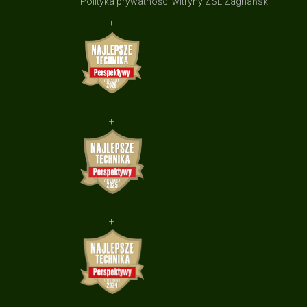
Polityka prywatności witryny ZSL Zagnańsk
+
+
+