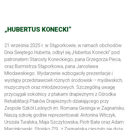
„HUBERTUS KONECKI”
21 września 2025 r. w Stąporkowie, w ramach obchodów
Dnia Świętego Huberta, odbył się „Hubertus Konecki” pod
patronatem Starosty Koneckiego, pana Grzegorza Pieca,
oraz Burmistrza Stąporkowa, pana Jarosława
Młodawskiego. Wydarzenie wzbogaciły prezentacje i
występy przedstawicieli różnych środowisk – myśliwskich,
muzycznych oraz młodzieżowych. Szczególną uwagę
przyciągali sokolnicy z ptakami drapieżnymi z Ośrodka
Rehabilitacji Ptaków Drapieżnych działającego przy
Zespole Szkół Leśnych im. Romana Gesinga w Zagnańsku.
Naszą szkołę godnie reprezentowali: Antonina Witczyk,
Urszula Turalska, Maja Szczytowska, Piotr Bała oraz Adam
Marcinkowski. Stoisko ZSL z Zagnańska cieszyło się dużą