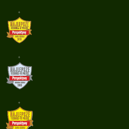
+
+
+