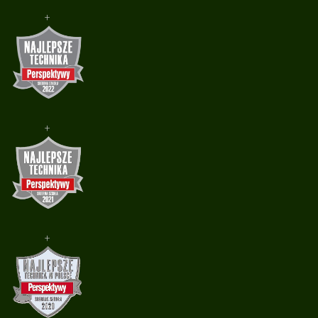
+
+
+