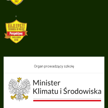
+
Organ prowadzący szkołę