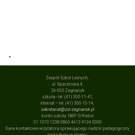
Zespół Szkół Leśnych,
ul. Spacerowa 4,
26-050 Zagnańsk
szkoła - tel. (41) 300-11-41,
internat – tel. (41) 300-15-14,
sekretariat@zsl-zagnansk.pl
konto szkoły: NBP O/Kielce
51 1010 1238 0860 4613 9134 0000
Dane kontaktowe wizytatora sprawującego nadzór pedagogiczny
nad szkołą w imieniu