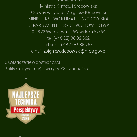
Ministra Klimatu i Środowiska
Główny wizytator Zbigniew Kłosowski
MINISTERSTWO KLIMATU I ŚRODOWISKA
DEPARTAMENT LEŚNICTWA I ŁOWIECTWA
00-922 Warszawa ul: Wawelska 52/54
tel. (+48 22) 36 92 862
tel.kom. +48 728 935 267
email:
zbigniew.klosowski@mos.gov.pl
Oświadczenie o dostępności
Polityka prywatności witryny ZSL Zagnańsk
+
+