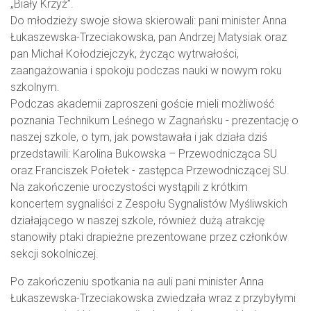
„Biały Krzyż”.
Do młodzieży swoje słowa skierowali: pani minister Anna
Łukaszewska-Trzeciakowska, pan Andrzej Matysiak oraz
pan Michał Kołodziejczyk, życząc wytrwałości,
zaangażowania i spokoju podczas nauki w nowym roku
szkolnym.
Podczas akademii zaproszeni goście mieli możliwość
poznania Technikum Leśnego w Zagnańsku - prezentację o
naszej szkole, o tym, jak powstawała i jak działa dziś
przedstawili: Karolina Bukowska – Przewodnicząca SU
oraz Franciszek Połetek - zastępca Przewodniczącej SU.
Na zakończenie uroczystości wystąpili z krótkim
koncertem sygnaliści z Zespołu Sygnalistów Myśliwskich
działającego w naszej szkole, również dużą atrakcję
stanowiły ptaki drapieżne prezentowane przez członków
sekcji sokolniczej.
Po zakończeniu spotkania na auli pani minister Anna
Łukaszewska-Trzeciakowska zwiedzała wraz z przybyłymi