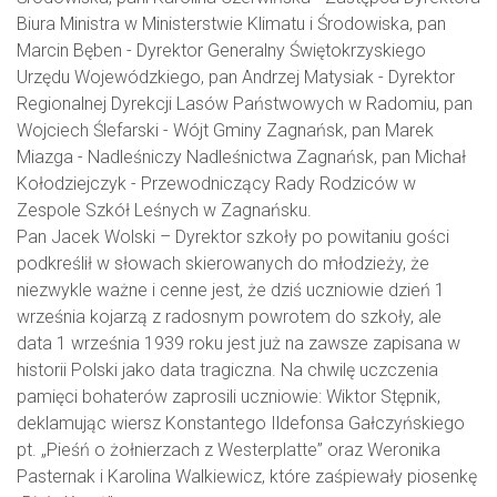
Biura Ministra w Ministerstwie Klimatu i Środowiska, pan
Marcin Bęben - Dyrektor Generalny Świętokrzyskiego
Urzędu Wojewódzkiego, pan Andrzej Matysiak - Dyrektor
Regionalnej Dyrekcji Lasów Państwowych w Radomiu, pan
Wojciech Ślefarski - Wójt Gminy Zagnańsk, pan Marek
Miazga - Nadleśniczy Nadleśnictwa Zagnańsk, pan Michał
Kołodziejczyk - Przewodniczący Rady Rodziców w
Zespole Szkół Leśnych w Zagnańsku.
Pan Jacek Wolski – Dyrektor szkoły po powitaniu gości
podkreślił w słowach skierowanych do młodzieży, że
niezwykle ważne i cenne jest, że dziś uczniowie dzień 1
września kojarzą z radosnym powrotem do szkoły, ale
data 1 września 1939 roku jest już na zawsze zapisana w
historii Polski jako data tragiczna. Na chwilę uczczenia
pamięci bohaterów zaprosili uczniowie: Wiktor Stępnik,
deklamując wiersz Konstantego Ildefonsa Gałczyńskiego
pt. „Pieśń o żołnierzach z Westerplatte” oraz Weronika
Pasternak i Karolina Walkiewicz, które zaśpiewały piosenkę