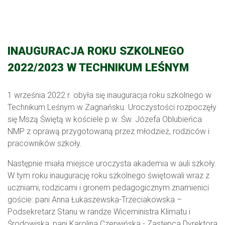
INAUGURACJA ROKU SZKOLNEGO
2022/2023 W TECHNIKUM LEŚNYM
1 września 2022 r. obyła się inauguracja roku szkolnego w
Technikum Leśnym w Zagnańsku. Uroczystości rozpoczęły
się Mszą Świętą w kościele p.w. Św. Józefa Oblubieńca
NMP z oprawą przygotowaną przez młodzież, rodziców i
pracowników szkoły.
Następnie miała miejsce uroczysta akademia w auli szkoły.
W tym roku inaugurację roku szkolnego świętowali wraz z
uczniami, rodzicami i gronem pedagogicznym znamienici
goście: pani Anna Łukaszewska-Trzeciakowska –
Podsekretarz Stanu w randze Wiceministra Klimatu i
Środowiska, pani Karolina Czerwińska - Zastępca Dyrektora