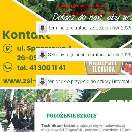
Nastąpiła
z
miana terminu spotkania
rodziców i
odbędzie się
25 sierpnia 2026 roku
(wtorek) w 
Terminarz rekrutacji ZSL Zagnańsk 202
Szkolny regulamin rekrutacji na rok 202
Wniosek o przyjęcie do szkoły i internat