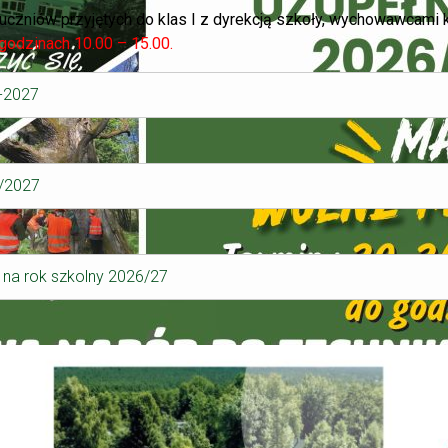
 uczniów przyjętych do klas I z dyrekcją szkoły, wychowawcami 
godzinach 10.00 – 15.00.
6-2027
6/2027
u na rok szkolny 2026/27