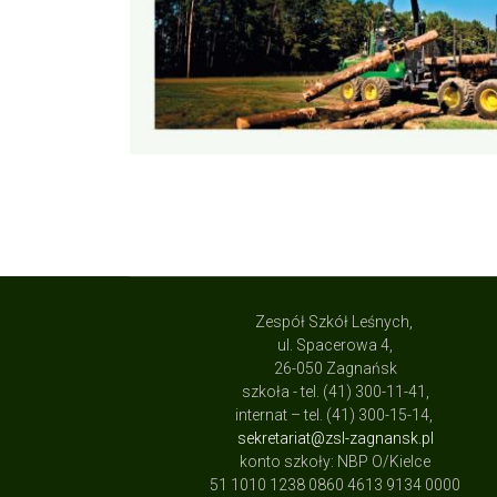
Zespół Szkół Leśnych,
ul. Spacerowa 4,
26-050 Zagnańsk
szkoła - tel. (41) 300-11-41,
internat – tel. (41) 300-15-14,
sekretariat@zsl-zagnansk.pl
konto szkoły: NBP O/Kielce
51 1010 1238 0860 4613 9134 0000