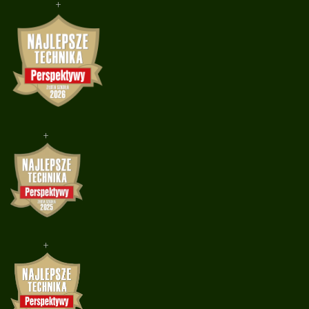
+
+
+