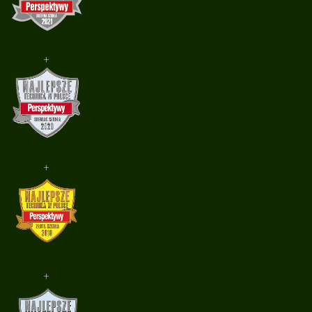
+
+
+