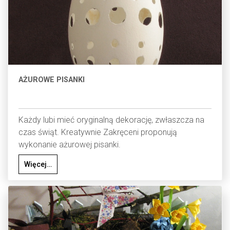
AŻUROWE PISANKI
Każdy lubi mieć oryginalną dekorację, zwłaszcza na
czas świąt. Kreatywnie Zakręceni proponują
wykonanie ażurowej pisanki.
Więcej…