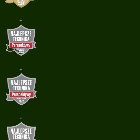
+
+
+