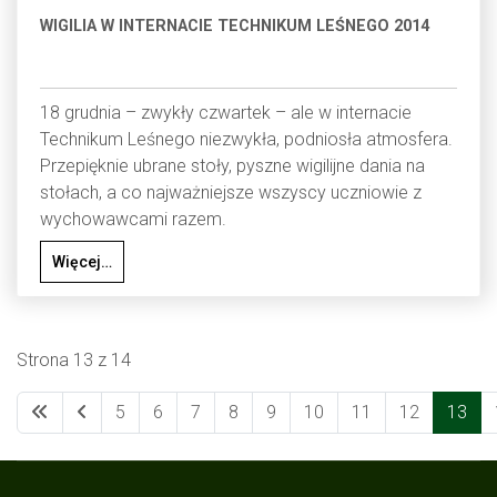
WIGILIA W INTERNACIE TECHNIKUM LEŚNEGO 2014
18 grudnia – zwykły czwartek – ale w internacie
Technikum Leśnego niezwykła, podniosła atmosfera.
Przepięknie ubrane stoły, pyszne wigilijne dania na
stołach, a co najważniejsze wszyscy uczniowie z
wychowawcami razem.
Więcej…
Strona 13 z 14
5
6
7
8
9
10
11
12
13