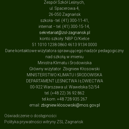
Zespół Szkół Leśnych,
ul. Spacerowa 4,
26-050 Zagnańsk
szkoła - tel. (41) 300-11-41,
internat – tel. (41) 300-15-14,
sekretariat@zsl-zagnansk.pl
konto szkoły: NBP O/Kielce
51 1010 1238 0860 4613 9134 0000
Dane kontaktowe wizytatora sprawującego nadzór pedagogiczny
nad szkołą w imieniu
Ministra Klimatu i Środowiska
Główny wizytator Zbigniew Kłosowski
MINISTERSTWO KLIMATU I ŚRODOWISKA
DEPARTAMENT LEŚNICTWA I ŁOWIECTWA
00-922 Warszawa ul: Wawelska 52/54
tel. (+48 22) 36 92 862
tel.kom. +48 728 935 267
email:
zbigniew.klosowski@mos.gov.pl
Oświadczenie o dostępności
Polityka prywatności witryny ZSL Zagnańsk