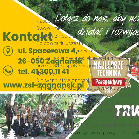
Dębu Bartka”.
Zgłosiło się ponad 130 uczestników, którzy kon
klasach D, C, B, G, a także w klasach muzyki m
Swoje umiejętności zaprezentowali uczniowie s
zespoły z Regionalnej Dyrekcji Lasów Państwow
Po powitaniu uczestników konkursu oraz wszyst
Kołodziejczyka – przewodniczącego Rady Rod
PZŁ, a następnie przepięknie wybrzmiał zagr
przez dwa zespoły sędziowskie zakończyły si
dyplomy.
Dla sygnalistów z naszej szkoły był to bardzo s
• II miejsce w kategorii solowej w klasie B - 
• II miejsce w kategorii zespołowej w klasie 
• I miejsce w kategorii zespołowej w klasie B
• II miejsce w kategorii muzyki myśliwskiej w
Laureatem Grad Prix został Zespół Sygnalistó
Informacje o wszystkich wynikach dostępne są 
http://www.muzyka.mysliwska.pl/wydarzenia/20