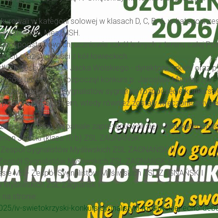
kurowali w kategorii solowej w klasach D, C, B, A, w kategorii z
yśliwskiej MB, Mes, MSH.
zkół podstawowych, uczniowie szkół leśnych z terenu całej Polsk
ych oraz sygnaliści z kół łowieckich.
kich gości przez p. Jacka Wolskiego - dyrektora szkoły oraz p
ziców uroczyście rozpoczął konkurs p. Jarosław Mikołajczyk 
any przez ponad 100 sygnalistów sygnał na rozpoczęcie konku
ę późnym popołudniem, wtedy również zostały wręczone zwyci
zczęśliwy dzień, wspaniale zaprezentowali się w kilku kategoriach
Szymon Janicki (klasa III b) ZSL ZAGNAŃSK
C - Zespół Sygnalistów Myśliwskich ZSL ZAGNAŃSK II
 - Zespół Sygnalistów Myśliwskich ZSL ZAGNAŃSK I
 klasie MB - Zespół Sygnalistów Myśliwskich ZSL ZAGNAŃSK I
w Myśliwskich ZSL Zagnańsk I
na stronie:
25/iv-swietokrzyski-konkurs-sygnalistyki-mysliwskiej-echo-de