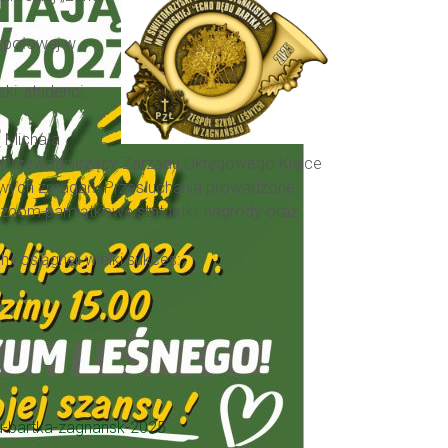
espołowej w
i, studenci,
. Michała
- Przewodniczący Zarządu Okręgowego Kielce
rsowych zmagań. Przesłuchania prowadzone
ęzcom pamiątkowe statuetki, nagrody oraz
 i osiągnęli wielki sukces:
bu-bartka-zagnansk-2025