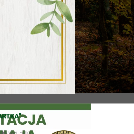
ARTKA”
śliwskiej „Echo