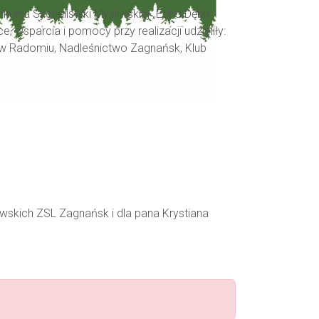
kursu Sygnalistyki Myśliwskiej „Echo Dębu
wsparcia i pomocy przy realizacji udzieliły:
 w Radomiu, Nadleśnictwo Zagnańsk, Klub
wskich ZSL Zagnańsk i dla pana Krystiana