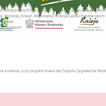
rzy przyczynili się do zorganizowania IV Świętokrzyskiego Kon
 konkursu był Polski Związek Łowiecki Zarząd Okręgowy Kielce, 
i i Rozwoju „Knieja”, Regionalna Dyrekcja Lasów Państwowych
hęciński.
ięczni panom:
ów konkursu, a szczególne brawa dla Zespołu Sygnalistów Myśli