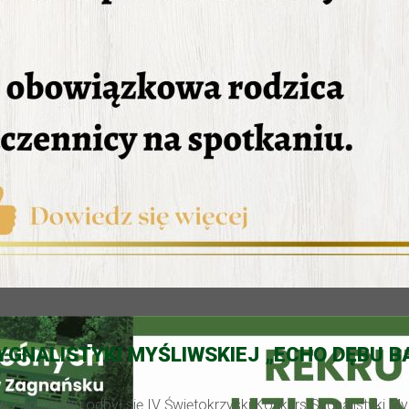
YGNALISTYKI MYŚLIWSKIEJ „ECHO DĘBU B
w Zagnańsku odbył się IV Świętokrzyski Konkurs Sygnalistyki My