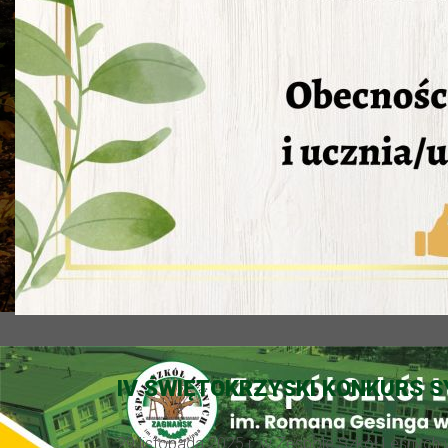
IV ŚWIĘTOKRZYSKI KONKURS S
29 listopada 2025 r. w Zespole Szkół Leśnych 