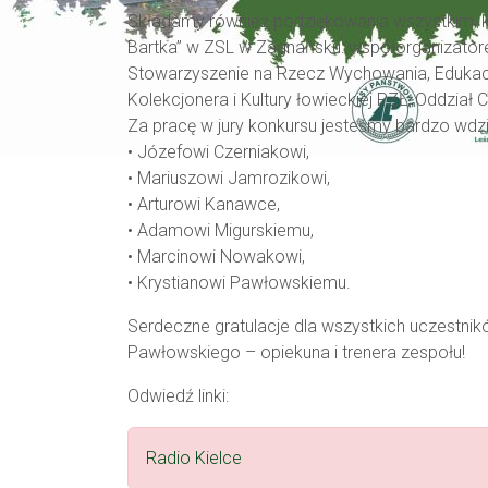
Składamy również podziękowania wszystkim, któ
Bartka” w ZSL w Zagnańsku: współorganizatorem
Stowarzyszenie na Rzecz Wychowania, Edukacj
Kolekcjonera i Kultury łowieckiej PZŁ, Oddział C
Za pracę w jury konkursu jesteśmy bardzo wdz
• Józefowi Czerniakowi,
• Mariuszowi Jamrozikowi,
• Arturowi Kanawce,
• Adamowi Migurskiemu,
• Marcinowi Nowakowi,
• Krystianowi Pawłowskiemu.
Serdeczne gratulacje dla wszystkich uczestnik
Pawłowskiego – opiekuna i trenera zespołu!
Odwiedź linki:
Radio Kielce