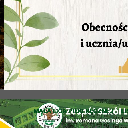
MAŁA LIGA PIŁKI RĘCZNEJ – L
24 listopada 2025 r. reprezentanci naszej szko