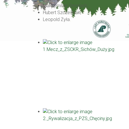
Maksymilian Smołuch,
Hubert Szcześniak,
Leopold Żyła.