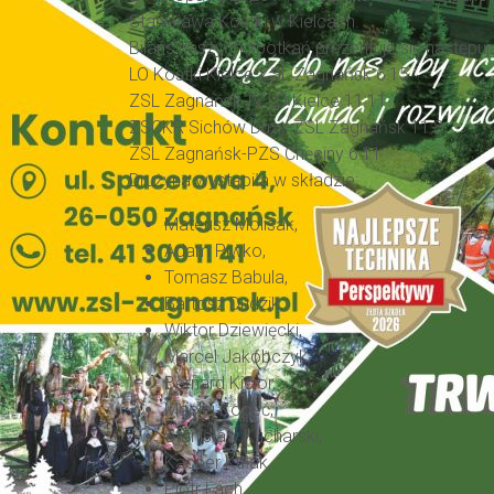
Stanisława Kostki w Kielcach.
Bilans naszych spotkań prezentuje się następuj
LO Kostki Kielce-ZSL Zagnańsk 6:15
ZSL Zagnańsk-IV LO Kielce 11:11
ZSCKR Sichów Duży-ZSL Zagnańsk 11:8
ZSL Zagnańsk-PZS Chęciny 6:11
Drużyna wystąpiła w składzie:
Mateusz Molisak,
Adam Piwko,
Tomasz Babula,
Bartosz Dudzik,
Wiktor Dziewięcki,
Marcel Jakóbczyk,
Bernard Kicior,
Maciej Kopeć,
Stanisław Kucharski,
Kacper Kułak,
Piotr Lach,