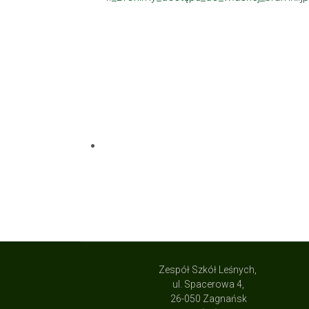
Zespół Szkół Leśnych,
ul. Spacerowa 4,
26-050 Zagnańsk