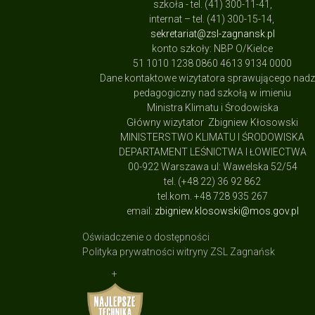
szkoła - tel. (41) 300-11-41,
internat – tel. (41) 300-15-14,
sekretariat@zsl-zagnansk.pl
konto szkoły: NBP O/Kielce
51 1010 1238 0860 4613 9134 0000
Dane kontaktowe wizytatora sprawującego nad
pedagogiczny nad szkołą w imieniu
Ministra Klimatu i Środowiska
Główny wizytator Zbigniew Kłosowski
MINISTERSTWO KLIMATU I ŚRODOWISKA
DEPARTAMENT LEŚNICTWA I ŁOWIECTWA
00-922 Warszawa ul: Wawelska 52/54
tel. (+48 22) 36 92 862
tel.kom. +48 728 935 267
email:
zbigniew.klosowski@mos.gov.pl
Oświadczenie o dostępności
Polityka prywatności witryny ZSL Zagnańsk
+