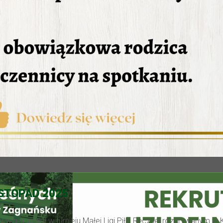
ISTOPAD 2025
ły wzięli udział w turnieju Małej Ligi Piłki Ręcznej rozgrywanym