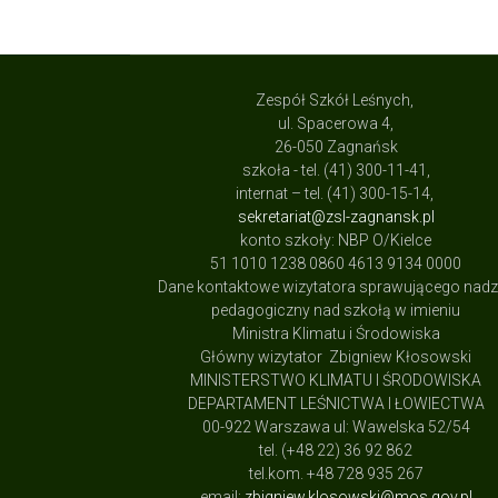
Zespół Szkół Leśnych,
ul. Spacerowa 4,
26-050 Zagnańsk
szkoła - tel. (41) 300-11-41,
internat – tel. (41) 300-15-14,
sekretariat@zsl-zagnansk.pl
konto szkoły: NBP O/Kielce
51 1010 1238 0860 4613 9134 0000
Dane kontaktowe wizytatora sprawującego nad
pedagogiczny nad szkołą w imieniu
Ministra Klimatu i Środowiska
Główny wizytator Zbigniew Kłosowski
MINISTERSTWO KLIMATU I ŚRODOWISKA
DEPARTAMENT LEŚNICTWA I ŁOWIECTWA
00-922 Warszawa ul: Wawelska 52/54
tel. (+48 22) 36 92 862
tel.kom. +48 728 935 267
email:
zbigniew.klosowski@mos.gov.pl