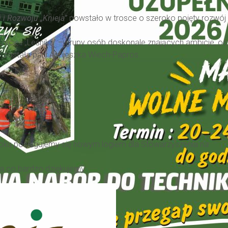
i Rozwoju „Knieja”
powstało w trosce o szeroko pojęty rozwój
czycieli „Leśnika” – grupy osób doskonale znających ambicje, oc
 została pani Agnieszka Wiech-Papros.
roku posługujemy się nowym logiem dla Stowarzyszenia na
.
za co bardzo dziękujemy.