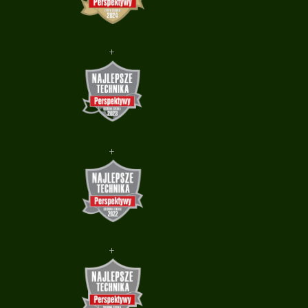
+
+
+