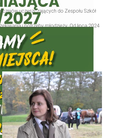
 uczniów uczęszczających do Zespołu Szkół
zekiwania i potrzeby młodzieży. Od lipca 2024