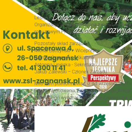
Stowarzyszenie na Rzecz Wychowania, Edukacji 
Leśnych im. Romana Gesinga w Zagnańsku.
Organizacja została założona z inicjatywy nau
roku nowym Prezesem Stowarzyszenia „Knieja”
Pozostały skład zarządu:
Michał Buczyński – Wiceprezes
Damian Czarnecki – Skarbnik
Antonina Lipińska - Sekretarz
Jakub Zalewski – Członek Zarządu.
Miło nam poinformować, iż od września 2024 
Rzecz Wychowania, Edukacji i Rozwoju „Knieja”
Projekt logo wykonał pan Michał Zawierucha, 