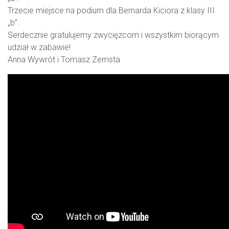
Trzecie miejsce na podium dla Bernarda Kiciora z klasy III
„b”.
Serdecznie gratulujemy zwycięzcom i wszystkim biorącym
udział w zabawie!
Anna Wywrót i Tomasz Zemsta