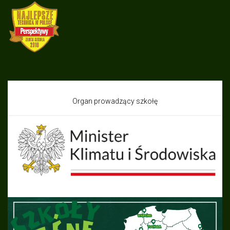
Organ prowadzący szkołę