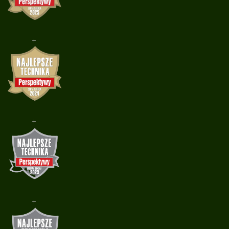
+
+
+