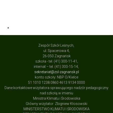
Zespół Szkół Leśnych,
ul. Spacerowa 4,
26-050 Zagnańsk
szkoła - tel. (41) 300-11-41,
internat – tel. (41) 300-15-14,
sekretariat@zsl-zagnansk.pl
konto szkoły: NBP O/Kielce
51 1010 1238 0860 4613 9134 0000
Dane kontaktowe wizytatora sprawującego nadzór pedagogiczny
nad szkołą w imieniu
Ministra Klimatu i Środowiska
Główny wizytator Zbigniew Kłosowski
MINISTERSTWO KLIMATU I ŚRODOWISKA