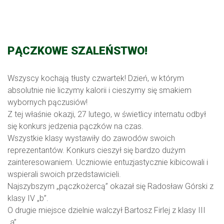
PĄCZKOWE SZALEŃSTWO!
Wszyscy kochają tłusty czwartek! Dzień, w którym
absolutnie nie liczymy kalorii i cieszymy się smakiem
wybornych pączusiów!
Z tej właśnie okazji, 27 lutego, w świetlicy internatu odbył
się konkurs jedzenia pączków na czas.
Wszystkie klasy wystawiły do zawodów swoich
reprezentantów. Konkurs cieszył się bardzo dużym
zainteresowaniem. Uczniowie entuzjastycznie kibicowali i
wspierali swoich przedstawicieli.
Najszybszym „pączkożercą” okazał się Radosław Górski z
klasy IV „b”.
O drugie miejsce dzielnie walczył Bartosz Firlej z klasy III
„a”.