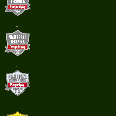
+
+
+