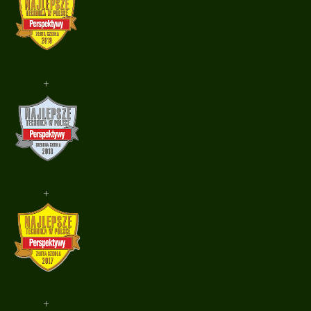
+
+
+