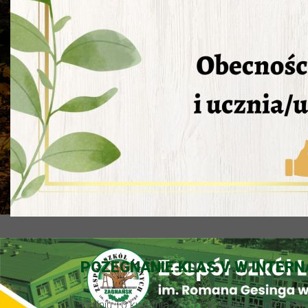
POŻEGNANIE KLAS V W INTERN
W dniu 10 kwietnia 2025 r. w świetlicy interna