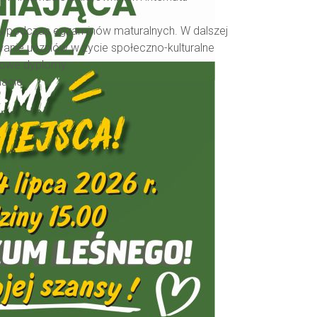
tu podczas egzaminów maturalnych. W dalszej
anie uczniów w życie społeczno-kulturalne
ciowe dyplomy.
nacie.