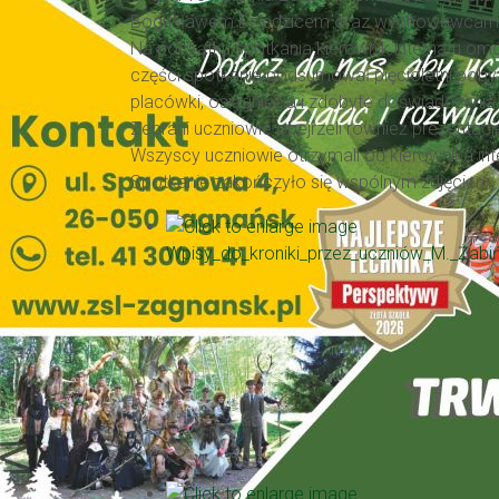
Bogusławem Dziedzicem oraz wychowawcami i
Na początku spotkania kierownik internatu om
części spotkania podsumował pięcioletni poby
placówki, osiągnięcia i zdobyte doświadczenia
Zebrani uczniowie obejrzeli również prezentację
Wszyscy uczniowie otrzymali od kierownika in
Spotkanie zakończyło się wspólnym zdjęciem, 