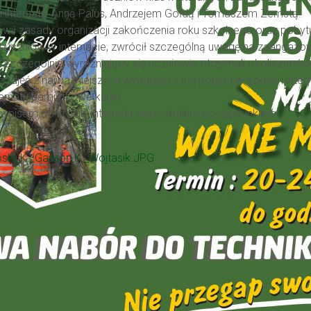
nternatu: Anną Palus, Andrzejem Gołdą i Tomaszem Zemstą.
ówił zasady organizacji zakończenia roku szkolnego oraz poby
t uczniów w internacie, zwrócił szczególną uwagę na zaangażow
. Szczególnie wyróżniający się uczniowie otrzymali okolicznoś
 zdjęć z najważniejszych wydarzeń z ich pobytu w szkole i inter
ternatu pamiątkowe kubki.
wpisem do kroniki internatu oraz słodkim poczęstunkiem.