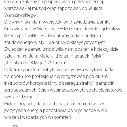
któremu zależny na propagowaniu przedwojennej
warszawskiej muzyki oraz zapozować do „Kujera
Warszawskiego”.
Głównym punktem wycieczki było zwiedzanie Zamku
Królewskiego w Warszawie – Muzeum. Rezydencji Królów
Rzeczypospolitej. Podziwialiśmy piękno budynku
zbudowanego w stylu barokowo-klasycystycznym.
Zwiedzanie zamku umożliwiło nam poznanie kolekcji dzieł
sztuki m. in. Jana Matejki: „Rejtan – upadek Polski”,
„Konstytucja 3 Maja 1791 roku”.
Ostatnim punktem pobytu w stolicy była wizyta w parku
trampolin. Po profesjonalnej rozgrzewce pod okiem
instruktorów korzystaliśmy z szeregu atrakcji: trampolin
akrobatycznych, ścian wspinaczkowych, strefy gladiatorów
czy zjeżdżalni.
Piękna pogoda, dobra zabawa, uśmiech na twarzy i
pozytywna energia pozostawia po wycieczce wiele
wrażeń i wspaniałych wspomnień.