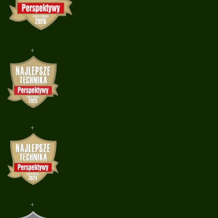
+
+
+