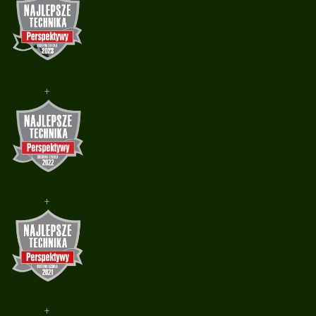
+
+
+