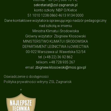
sekretariat@zsl-zagnansk.pl
konto szkoły: NBP O/Kielce
51 1010 1238 0860 4613 9134 0000
Dane kontaktowe wizytatora sprawującego nadzór pedagogiczny
nad szkołą w imieniu
Ministra Klimatu i Środowiska
Główny wizytator Zbigniew Kłosowski
MINISTERSTWO KLIMATU I ŚRODOWISKA
DEPARTAMENT LEŚNICTWA I ŁOWIECTWA
00-922 Warszawa ul: Wawelska 52/54
tel. (+48 22) 36 92 862
tel.kom. +48 728 935 267
email:
zbigniew.klosowski@mos.gov.pl
Oświadczenie o dostępności
Polityka prywatności witryny ZSL Zagnańsk
+