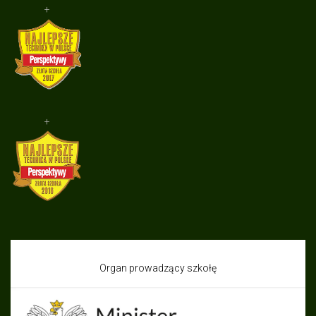
+
+
Organ prowadzący szkołę