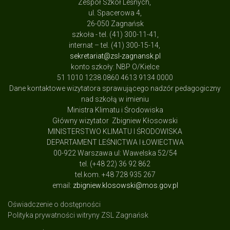
Zespół Szkół Leśnych,
ul. Spacerowa 4,
26-050 Zagnańsk
szkoła - tel. (41) 300-11-41,
internat – tel. (41) 300-15-14,
sekretariat@zsl-zagnansk.pl
konto szkoły: NBP O/Kielce
51 1010 1238 0860 4613 9134 0000
Dane kontaktowe wizytatora sprawującego nadzór pedagogiczny
nad szkołą w imieniu
Ministra Klimatu i Środowiska
Główny wizytator Zbigniew Kłosowski
MINISTERSTWO KLIMATU I ŚRODOWISKA
DEPARTAMENT LEŚNICTWA I ŁOWIECTWA
00-922 Warszawa ul: Wawelska 52/54
tel. (+48 22) 36 92 862
tel.kom. +48 728 935 267
email:
zbigniew.klosowski@mos.gov.pl
Oświadczenie o dostępności
Polityka prywatności witryny ZSL Zagnańsk