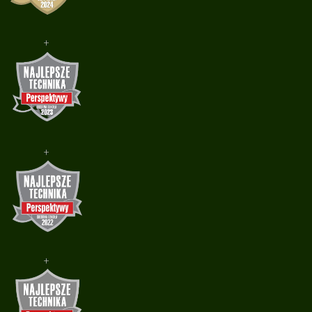
+
+
+