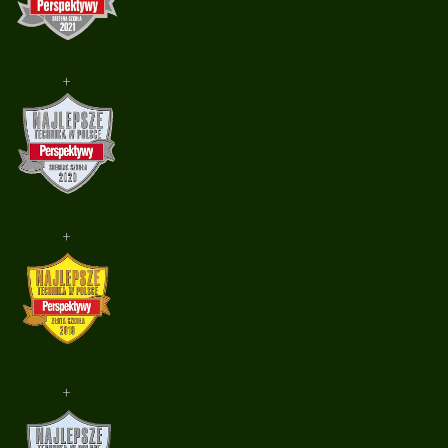
+
+
+