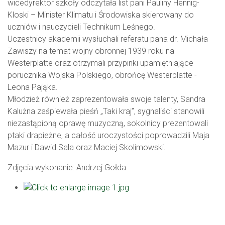
wicedyrektor szkoły odczytała list pani Pauliny Hennig-
Kloski – Minister Klimatu i Środowiska skierowany do
uczniów i nauczycieli Technikum Leśnego.
Uczestnicy akademii wysłuchali referatu pana dr. Michała
Zawiszy na temat wojny obronnej 1939 roku na
Westerplatte oraz otrzymali przypinki upamiętniające
porucznika Wojska Polskiego, obrońcę Westerplatte -
Leona Pająka.
Młodzież również zaprezentowała swoje talenty, Sandra
Kalużna zaśpiewała pieśń „Taki kraj”, sygnaliści stanowili
niezastąpioną oprawę muzyczną, sokolnicy prezentowali
ptaki drapieżne, a całość uroczystości poprowadzili Maja
Mazur i Dawid Sala oraz Maciej Skolimowski.
Zdjęcia wykonanie: Andrzej Gołda