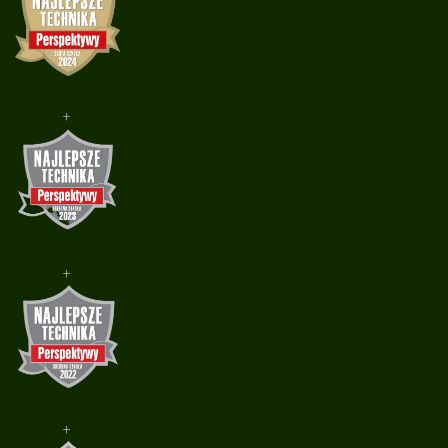
+
+
+