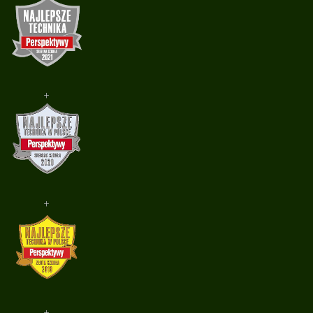
+
+
+