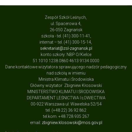
Zespół Szkół Leśnych,
ul. Spacerowa 4,
26-050 Zagnańsk
szkoła - tel. (41) 300-11-41,
internat – tel. (41) 300-15-14,
sekretariat@zsl-zagnansk.pl
konto szkoły: NBP O/Kielce
51 1010 1238 0860 4613 9134 0000
Dane kontaktowe wizytatora sprawującego nadzór pedagogiczny
nad szkołą w imieniu
Ministra Klimatu i Środowiska
Główny wizytator Zbigniew Kłosowski
MINISTERSTWO KLIMATU I ŚRODOWISKA
DEPARTAMENT LEŚNICTWA I ŁOWIECTWA
00-922 Warszawa ul: Wawelska 52/54
tel. (+48 22) 36 92 862
tel.kom. +48 728 935 267
email:
zbigniew.klosowski@mos.gov.pl