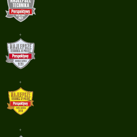
+
+
+