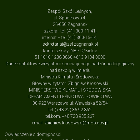
Zespół Szkół Leśnych,
ul. Spacerowa 4,
26-050 Zagnańsk
szkoła - tel. (41) 300-11-41,
internat – tel. (41) 300-15-14,
sekretariat@zsl-zagnansk.pl
konto szkoły: NBP O/Kielce
51 1010 1238 0860 4613 9134 0000
Dane kontaktowe wizytatora sprawującego nadzór pedagogiczny
nad szkołą w imieniu
Ministra Klimatu i Środowiska
Główny wizytator Zbigniew Kłosowski
MINISTERSTWO KLIMATU I ŚRODOWISKA
DEPARTAMENT LEŚNICTWA I ŁOWIECTWA
00-922 Warszawa ul: Wawelska 52/54
tel. (+48 22) 36 92 862
tel.kom. +48 728 935 267
email:
zbigniew.klosowski@mos.gov.pl
Oświadczenie o dostępności