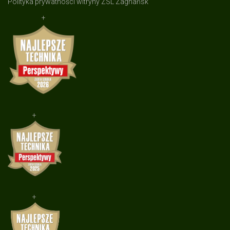
Polityka prywatności witryny ZSL Zagnańsk
+
+
+