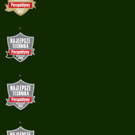
+
+
+