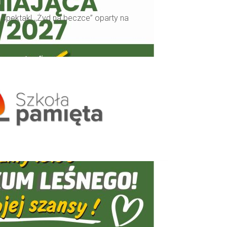
 spektakl ,,Żyd na beczce” oparty na