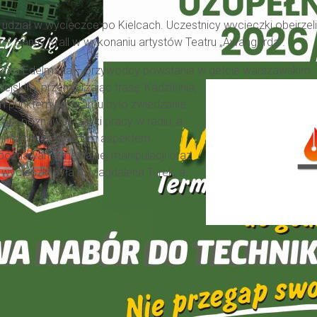
a udział w wycieczce po Kielcach. Uczestnicy wycieczki obejrzeli
" Hanny Krall w wykonaniu artystów Teatru „Awangarda”.
arka Edelmana – przywódcy powstania w getcie warszawskim.
ejskim, przemierzając trasę: Kadzielnia,
im punktem programu było zwiedzanie
am poznawali tajniki pracy w radiu, a
ennikarskiej. Ważnym aspektem
poznawanie medialnej manipulacji oraz
 wycieczki była p. Magdalena Turek, a