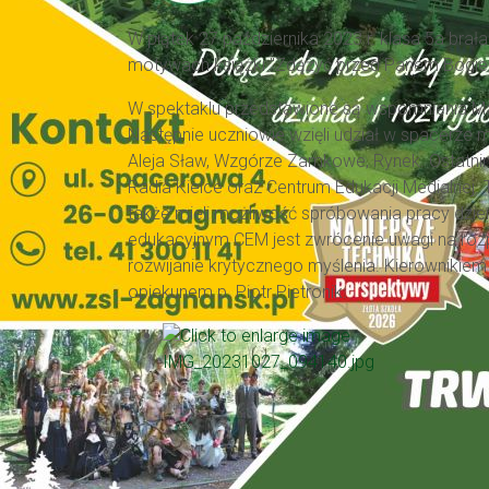
W piątek 27 października 2023 r. klasa 5a brał
motywach książki "Zdążyć przed Panem Bogiem
W spektaklu przedstawione są wspomnienia M
Następnie uczniowie wzięli udział w spacerze mi
Aleja Sław, Wzgórze Zamkowe, Rynek. Ostatn
Radia Kielce oraz Centrum Edukacji Medialnej. T
także mieli możliwość spróbowania pracy dzi
edukacyjnym CEM jest zwrócenie uwagi na roz
rozwijanie krytycznego myślenia. Kierownikiem
opiekunem p. Piotr Pietronik.