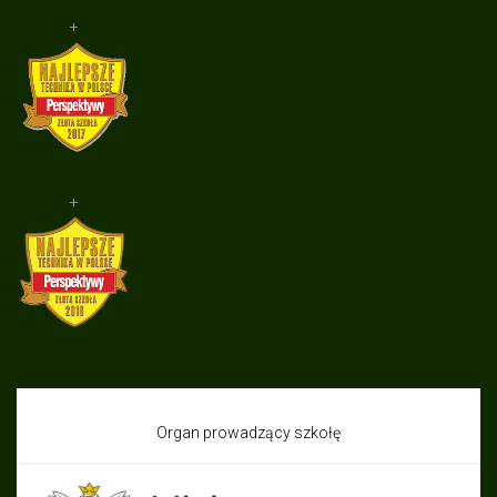
+
+
Organ prowadzący szkołę