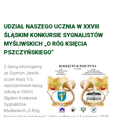
UDZIAŁ NASZEGO UCZNIA W XXVIII
ŚLĄSKIM KONKURSIE SYGNALISTÓW
MYŚLIWSKICH „O RÓG KSIĘCIA
PSZCZYŃSKIEGO”
Z dumą informujemy,
że Szymon Janicki,
uczeń klasy II b,
reprezentował naszą
szkołę w XXVIII
Śląskim Konkursie
Sygnalistów
Myśliwskich „O Róg
Księcia Pszczyńskiego”, który odbył się 14 czerwca 2025