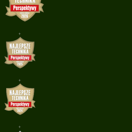
+
+
+