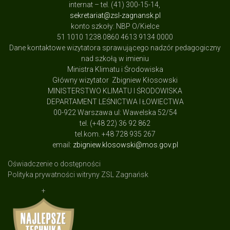
internat – tel. (41) 300-15-14,
sekretariat@zsl-zagnansk.pl
konto szkoły: NBP O/Kielce
51 1010 1238 0860 4613 9134 0000
Dane kontaktowe wizytatora sprawującego nadzór pedagogiczny
nad szkołą w imieniu
Ministra Klimatu i Środowiska
Główny wizytator Zbigniew Kłosowski
MINISTERSTWO KLIMATU I ŚRODOWISKA
DEPARTAMENT LEŚNICTWA I ŁOWIECTWA
00-922 Warszawa ul: Wawelska 52/54
tel. (+48 22) 36 92 862
tel.kom. +48 728 935 267
email:
zbigniew.klosowski@mos.gov.pl
Oświadczenie o dostępności
Polityka prywatności witryny ZSL Zagnańsk
+