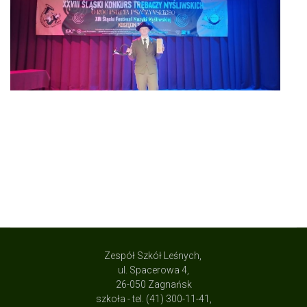
Zespół Szkół Leśnych,
ul. Spacerowa 4,
26-050 Zagnańsk
szkoła - tel. (41) 300-11-41,