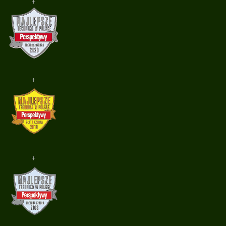
+
+
+