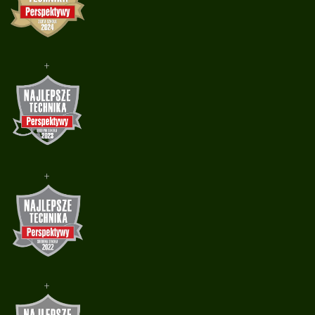
+
+
+