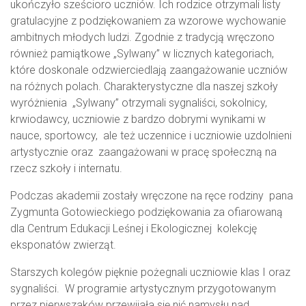
ukończyło sześcioro uczniów. Ich rodzice otrzymali listy
gratulacyjne z podziękowaniem za wzorowe wychowanie
ambitnych młodych ludzi. Zgodnie z tradycją wręczono
również pamiątkowe „Sylwany” w licznych kategoriach,
które doskonale odzwierciedlają zaangażowanie uczniów
na różnych polach. Charakterystyczne dla naszej szkoły
wyróżnienia „Sylwany” otrzymali sygnaliści, sokolnicy,
krwiodawcy, uczniowie z bardzo dobrymi wynikami w
nauce, sportowcy, ale też uczennice i uczniowie uzdolnieni
artystycznie oraz zaangażowani w pracę społeczną na
rzecz szkoły i internatu.
Podczas akademii zostały wręczone na ręce rodziny pana
Zygmunta Gotowieckiego podziękowania za ofiarowaną
dla Centrum Edukacji Leśnej i Ekologicznej kolekcję
eksponatów zwierząt.
Starszych kolegów pięknie pożegnali uczniowie klas I oraz
sygnaliści. W programie artystycznym przygotowanym
przez pierwszaków przewijała się nić namysłu nad