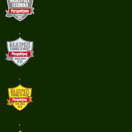
+
+
+