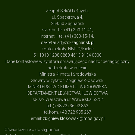
Zespół Szkół Leśnych,
ul. Spacerowa 4,
26-050 Zagnańsk
szkoła - tel. (41) 300-11-41,
internat – tel. (41) 300-15-14,
sekretariat@zsl-zagnansk.pl
konto szkoły: NBP O/Kielce
51 1010 1238 0860 4613 9134 0000
Dane kontaktowe wizytatora sprawującego nadzór pedagogiczny
nad szkołą w imieniu
Ministra Klimatu i Środowiska
Główny wizytator Zbigniew Kłosowski
MINISTERSTWO KLIMATU I ŚRODOWISKA
DEPARTAMENT LEŚNICTWA I ŁOWIECTWA
00-922 Warszawa ul: Wawelska 52/54
tel. (+48 22) 36 92 862
tel.kom. +48 728 935 267
email:
zbigniew.klosowski@mos.gov.pl
Oświadczenie o dostępności