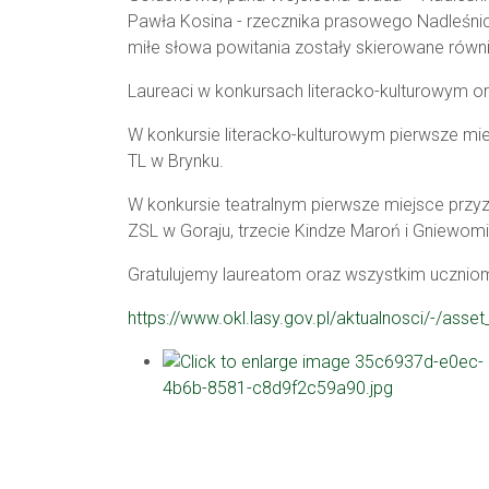
Pawła Kosina - rzecznika prasowego Nadleśni
miłe słowa powitania zostały skierowane
równ
Laureaci w konkursach literacko-kulturowym o
W konkursie literacko-kulturowym pierwsze mi
TL w Brynku.
W konkursie teatralnym pierwsze miejsce przyz
ZSL w Goraju, trzecie Kindze
Maroń
i Gniewomi
Gratulujemy laureatom oraz wszystkim ucznio
https://www.okl.lasy.gov.pl/aktualnosci/-/ass