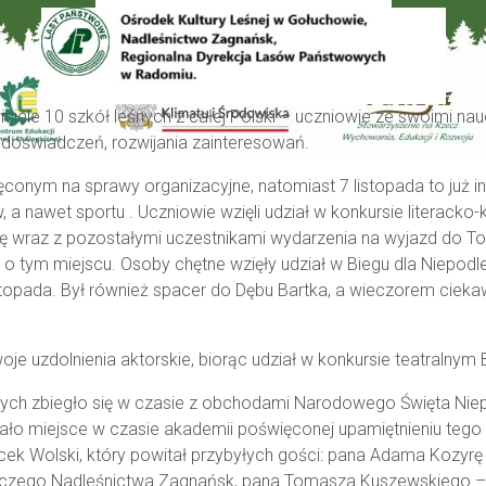
ciele 1
0
szkół leśnych z całej Polski
– uczniowie ze swoimi nau
y doświadczeń, rozwijania zainteresowań.
ęconym na sprawy organizacyjne, natomiast 7 listopada to już
i
, a nawet sportu
. Uczniowie wzięli udział w konkursie literack
się wraz z pozostałymi uczestnikami wydarzenia na wyjazd do T
i o tym miejscu. Osoby chętne wzięły udział w Biegu dla Niepod
stopada.
Był również spacer do Dębu Bartka, a wieczorem ciekaw
 uzdolnienia aktorskie, biorąc udział w konkursie teatralnym
ch zbiegło się w czasie z obchodami Narodowego Święta Niepo
o miejsce w czasie akademii poświęconej upamiętnieniu tego
cek Wolski
, który powitał przybyłych gości: pana Adama Kozyrę 
czego Nadleśnictwa Zagnańsk
,
pana Tomasza Kuszewskiego – 