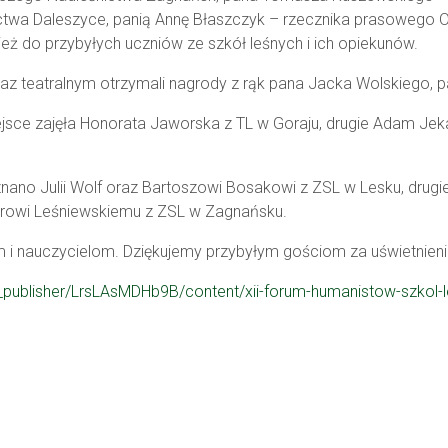
ctwa Daleszyce,
panią Annę Błaszczyk – rzecznika prasowego O
ież
do przybyłych uczniów ze
s
zkół
l
eśnych i ich opiekunów.
raz teatralnym otrzymali nagrody z rąk pana Jacka Wolskiego
,
p
ejsce zajęła Honorata Jaworska z TL w Goraju, drugie Adam
Jek
nano Julii Wolf oraz Bartoszowi Bosakowi z ZSL w Lesku, drugi
rowi Leśniewskiemu z ZSL w Zagnańsku.
m i nauczycielom. Dziękujemy przybyłym gościom
za
uświetnien
et_publisher/LrsLAsMDHb9B/content/xii-forum-humanistow-szkol-