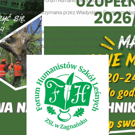
iego były hasłem
XII Forum Humanistów Szkół Leśnych, które od
eniu 100 rocznicy otrzymania przez Władysława Reymonta Nagro
jnie Zespół Szkół Leśnych w Zagnańsku, natomiast w tym roku
ołuchowie.
Fundatorami pięknych nagród dla laureatów konkurs
ołuchowie
,
Nadleśnictwo Zagnańsk
,
Regionalna Dyrekcja Lasów