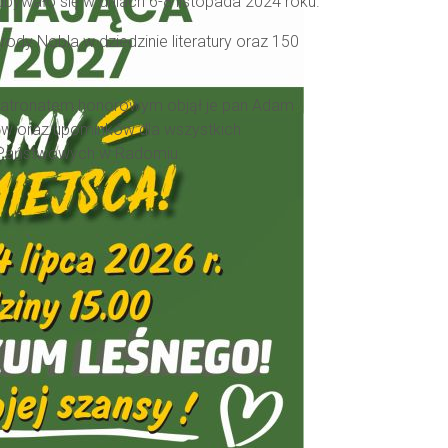
bywało się w dniach 6-8 listopada 2024 roku.
dy Nobla w dziedzinie literatur
y oraz
150
 patronatem honorowym objął je pan Adam
ów oraz upominków dla wszystkich
 Państwowych w Radomiu.