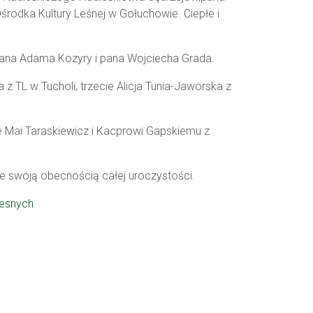
środka Kultury Leśnej w Gołuchowie
.
Ciepłe i
ana Adama Kozyry
i
pana Wojciecha
Grada
.
a
z TL w Tucholi, trzecie Alicja
Tuni
a
-Jaworska z
e Mai
Taraskiewicz
i Kacprowi
Gapskiemu
z
ie swoją obecnością całej uroczystości.
lesnych