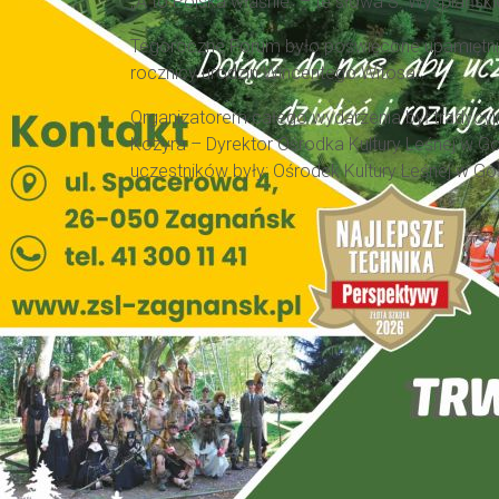
„A to Polska właśnie” – te słowa S. Wyspiańsk
Tegoroczne
F
orum
było poświęcone upamiętni
rocznicy urodzin Wincentego Witosa
.
Organizatorem całego wydarzenia był tradycy
Kozyra – Dyrektor Ośrodka Kultury Leśnej w G
uczestników były: Ośrodek Kultury Leśnej w G