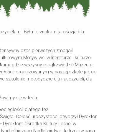
czycielami. Była to znakomita okazja
dla
ntensywny
czas pierwszych zmagań
o-kulturowym
Motyw wsi w literaturze i kulturze
okarni, gdzie wszyscy mogli zwiedzić Muzeum
ległości, organizowany
m w naszej szkole
jak co
e szkolenie metodyczne dla nauczycieli, dla
Bawimy się w teatr
.
dległości, dlatego też
 Święta.
Całość uroczystości otworzył Dyrektor
- Dyrektora Ośrodka Kultury Leśnej w
Nadleśniczego Nadleśnictwa Jędrzejów,
pana