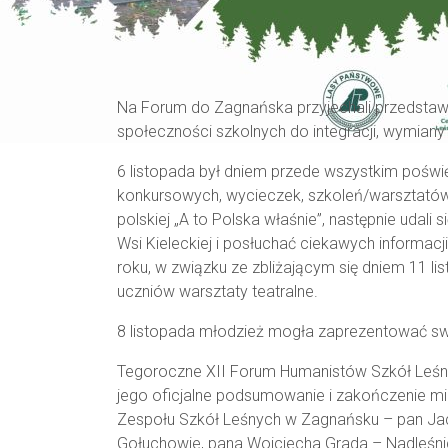
Na
F
orum do Zagnańska przyjechali przedstawi
społeczności szkolnych
do integracji, wymian
6 listopada był dniem przede wszystkim poświ
konkursowych, wycieczek
, szkoleń/warsztatów
polskiej „A to Polska właśnie”
, następnie
udali 
Wsi Kieleckiej i posłuchać ciekawych informacj
roku
,
w związku ze zbliżającym się dniem 11 li
uczniów warsztaty teatralne.
8 listopada
młodzież mogła zaprezentować swoje
Tegoroczne XII Forum Humanistów Szkół Leśny
jego
oficjalne
podsumowanie i zakończenie miał
Zespołu Szkół Leśnych w Zagnańsku – pan Ja
Gołuchowie,
pana Wojciecha
Grada
– Nadleśni