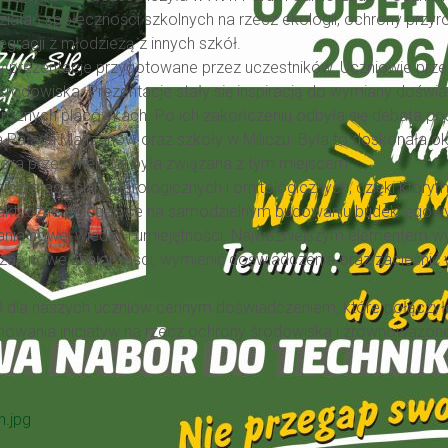
łań społeczności szkolnych na rzecz ekologii, ochrony przyrody
egracji z młodzieżą z innych szkół.
prezentacje przygotowane przez uczestników. Uczniowie przed
i środowiska. Prezentacje stały się inspiracją do wymiany dośw
różnych placówkach. Po ich zakończeniu odbyła się debata p
 Pałacu Maltzanów oraz szkoły w Miliczu. Była to doskonała oka
tóra przez wiele lat była związana z tym miejscem.
rsztatach chiropterologicznych i ornitologicznych, dzięki który
praktyczne polegające na samodzielnym budowaniu budek lęgow
ania nowej wiedzy i umiejętności. Najważniejszym elementem wy
iązać nowe znajomości, wymienić doświadczenia oraz zacieśni
 dla naszych uczniów cennym doświadczeniem, które połączył
mowania inicjatyw na rzecz ochrony środowiska i zrównoważon