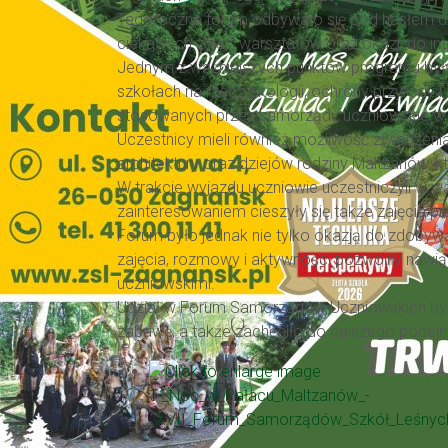
Tegoroczne forum odbywało się pod hasłem dzia
ciekawych zajęć, warsztatów oraz okazji do int
Jednym z ważniejszych punktów programu były 
szkołach na rzecz ekologii, ochrony przyrody 
stosowanych przez samorządy uczniowskie w 
Uczestnicy mieli również możliwość zwiedzenia
architektury oraz dziejów rodziny Maltzanów, k
W trakcie wyjazdu uczniowie uczestniczyli w wa
zainteresowaniem cieszyły się także zajęcia 
Forum było jednak nie tylko okazją do zdobyw
zajęcia, rozmowy i aktywności pozwoliły naw
uczniowskimi.
Udział w Forum Samorządów Uczniowskich był
zabawę, a także zachęciło do dalszego podej