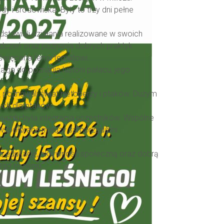
 i środowiska. Były to trzy dni pełne
stawiali działania realizowane w swoich
iadczeń oraz poznania dobrych praktyk
oświęcona temu tematowi.
zja do poznania historii pałacu, jego
m poznawali świat nietoperzy i ptaków. Dużym
ych dla ptaków.
jazdu była integracja uczestników. Wspólne
ć współpracę między samorządami
o edukację, aktywność społeczną oraz dobrą
ego rozwoju.