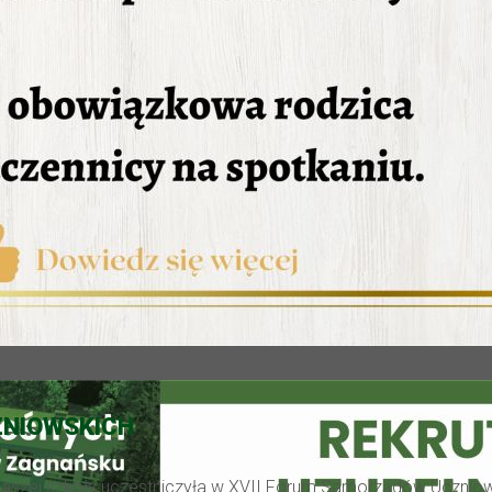
ZNIOWSKICH
aszej szkoły uczestniczyła w XVII Forum Samorządów Uczniow