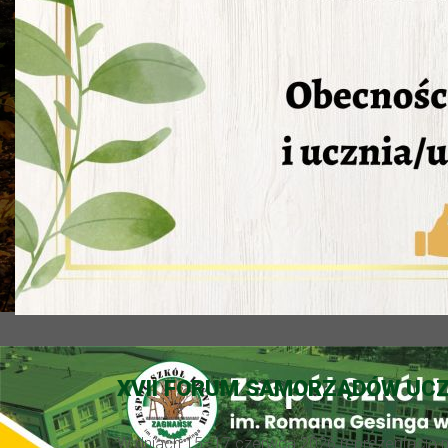
XVII FORUM SAMORZĄDÓW UC
W dniach 15–17 czerwca 2026 reprezentacja n