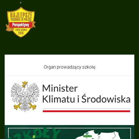
+
Organ prowadzący szkołę