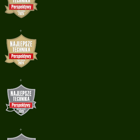
+
+
+