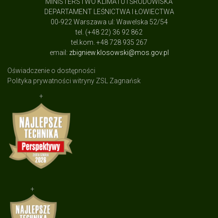
MINISTERSTWO KLIMATU I ŚRODOWISKA
DEPARTAMENT LEŚNICTWA I ŁOWIECTWA
00-922 Warszawa ul: Wawelska 52/54
tel. (+48 22) 36 92 862
tel.kom. +48 728 935 267
email:
zbigniew.klosowski@mos.gov.pl
Oświadczenie o dostępności
Polityka prywatności witryny ZSL Zagnańsk
+
+