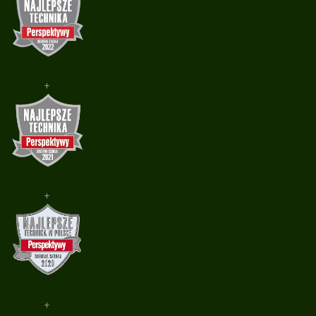
+
+
+