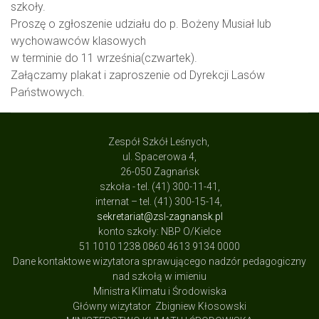
szkoły.
Proszę o zgłoszenie udziału do p. Bożeny Musiał lub
wychowawców klasowych
w terminie do 11 września(czwartek).
Załączamy plakat i zaproszenie od Dyrekcji Lasów
Państwowych.
Zespół Szkół Leśnych,
ul. Spacerowa 4,
26-050 Zagnańsk
szkoła - tel. (41) 300-11-41,
internat – tel. (41) 300-15-14,
sekretariat@zsl-zagnansk.pl
konto szkoły: NBP O/Kielce
51 1010 1238 0860 4613 9134 0000
Dane kontaktowe wizytatora sprawującego nadzór pedagogiczny
nad szkołą w imieniu
Ministra Klimatu i Środowiska
Główny wizytator Zbigniew Kłosowski