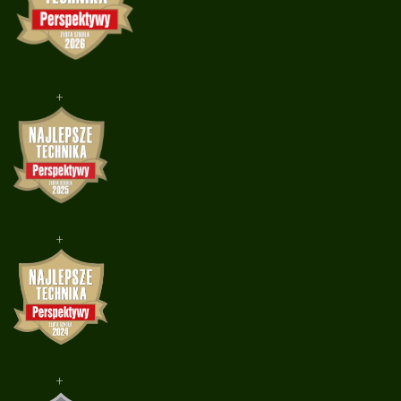
+
+
+