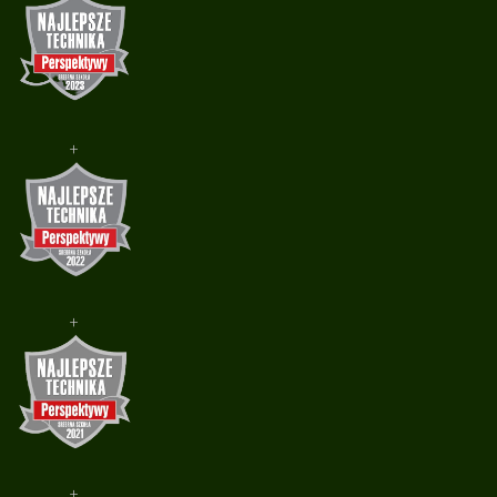
+
+
+