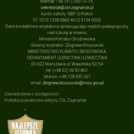
internat – tel. (41) 300-15-14,
sekretariat@zsl-zagnansk.pl
konto szkoły: NBP O/Kielce
51 1010 1238 0860 4613 9134 0000
Dane kontaktowe wizytatora sprawującego nadzór pedagogiczny
nad szkołą w imieniu
Ministra Klimatu i Środowiska
Główny wizytator Zbigniew Kłosowski
MINISTERSTWO KLIMATU I ŚRODOWISKA
DEPARTAMENT LEŚNICTWA I ŁOWIECTWA
00-922 Warszawa ul: Wawelska 52/54
tel. (+48 22) 36 92 862
tel.kom. +48 728 935 267
email:
zbigniew.klosowski@mos.gov.pl
Oświadczenie o dostępności
Polityka prywatności witryny ZSL Zagnańsk
+