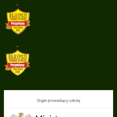
+
+
Organ prowadzący szkołę