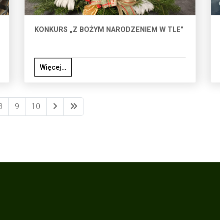
KONKURS „Z BOŻYM NARODZENIEM W TLE”
Więcej…
8
9
10