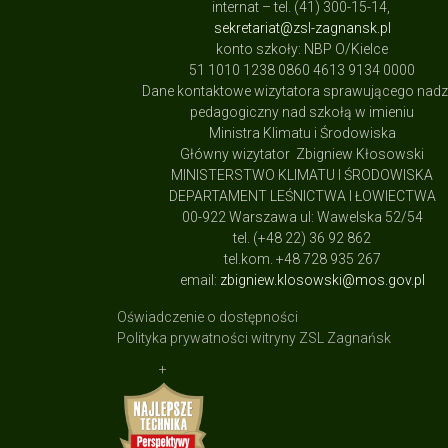
internat – tel. (41) 300-15-14,
sekretariat@zsl-zagnansk.pl
konto szkoły: NBP O/Kielce
51 1010 1238 0860 4613 9134 0000
Dane kontaktowe wizytatora sprawującego nad
pedagogiczny nad szkołą w imieniu
Ministra Klimatu i Środowiska
Główny wizytator Zbigniew Kłosowski
MINISTERSTWO KLIMATU I ŚRODOWISKA
DEPARTAMENT LEŚNICTWA I ŁOWIECTWA
00-922 Warszawa ul: Wawelska 52/54
tel. (+48 22) 36 92 862
tel.kom. +48 728 935 267
email:
zbigniew.klosowski@mos.gov.pl
Oświadczenie o dostępności
Polityka prywatności witryny ZSL Zagnańsk
+