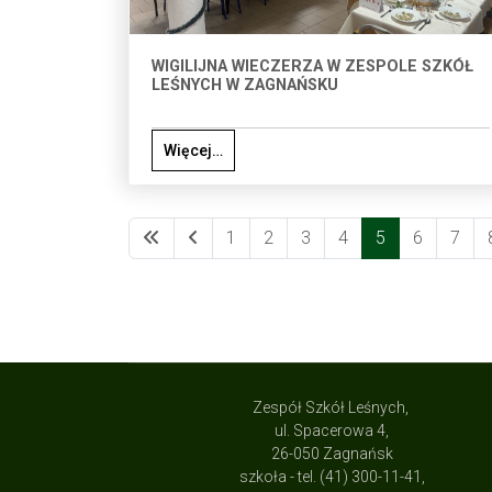
WIGILIJNA WIECZERZA W ZESPOLE SZKÓŁ
LEŚNYCH W ZAGNAŃSKU
Więcej…
1
2
3
4
5
6
7
Zespół Szkół Leśnych,
ul. Spacerowa 4,
26-050 Zagnańsk
szkoła - tel. (41) 300-11-41,